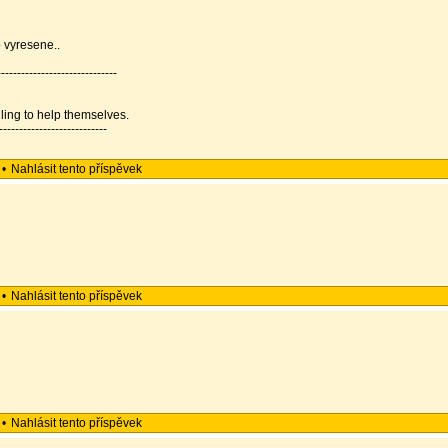
to vyresene..
----------------------------
illing to help themselves.
---------------------------
•
Nahlásit tento příspěvek
•
Nahlásit tento příspěvek
•
Nahlásit tento příspěvek