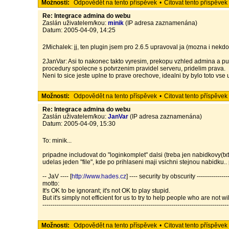
Možnosti:
Odpovědět na tento příspěvek
•
Citovat tento příspěvek
Re: Integrace admina do webu
Zaslán uživatelem/kou:
minik
(IP adresa zaznamenána)
Datum: 2005-04-09, 14:25
2Michalek: jj, ten plugin jsem pro 2.6.5 upravoval ja (mozna i nekdo 
2JanVar: Asi to nakonec takto vyresim, prekopu vzhled admina a pust
procedury spolecne s potvrzenim pravidel serveru, pridelim prava.
Neni to sice jeste uplne to prave orechove, idealni by bylo toto vse
Možnosti:
Odpovědět na tento příspěvek
•
Citovat tento příspěvek
Re: Integrace admina do webu
Zaslán uživatelem/kou:
JanVar
(IP adresa zaznamenána)
Datum: 2005-04-09, 15:30
To: minik...
pripadne includovat do "loginkomplet" dalsi (treba jen nabidkovy(tx
udelas jeden "file", kde po prihlaseni maji vsichni stejnou nabidku.
-- JaV ---- [
http://www.hades.cz
] ---- security by obscurity -----------------
motto:
It's OK to be ignorant; it's not OK to play stupid.
But it's simply not efficient for us to try to help people who are not w
-------------------------------------------------------------------------------------------
Možnosti:
Odpovědět na tento příspěvek
•
Citovat tento příspěvek