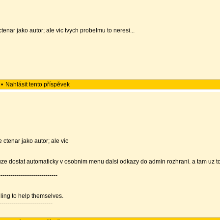
tenar jako autor; ale vic tvych probelmu to neresi...
•
Nahlásit tento příspěvek
 ctenar jako autor; ale vic
 muze dostat automaticky v osobnim menu dalsi odkazy do admin rozhrani. a tam uz to
----------------------------
illing to help themselves.
---------------------------