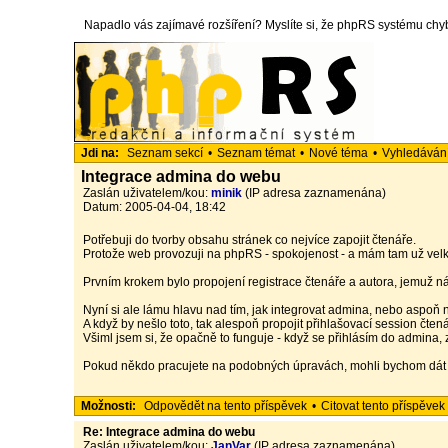
Napadlo vás zajímavé rozšíření? Myslíte si, že phpRS systému chyb
Jdi na:
Seznam sekcí
•
Seznam témat
•
Nové téma
•
Vyhledáván
Integrace admina do webu
Zaslán uživatelem/kou:
minik
(IP adresa zaznamenána)
Datum: 2005-04-04, 18:42
Potřebuji do tvorby obsahu stránek co nejvíce zapojit čtenáře.
Protože web provozuji na phpRS - spokojenost - a mám tam už velké
Prvním krokem bylo propojení registrace čtenáře a autora, jemuž ná
Nyní si ale lámu hlavu nad tím, jak integrovat admina, nebo aspoň ně
A když by nešlo toto, tak alespoň propojit přihlašovací session čte
Všiml jsem si, že opačně to funguje - když se přihlásím do admina, 
Pokud někdo pracujete na podobných úpravách, mohli bychom dát 
Možnosti:
Odpovědět na tento příspěvek
•
Citovat tento příspěvek
Re: Integrace admina do webu
Zaslán uživatelem/kou:
JanVar
(IP adresa zaznamenána)