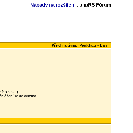
Nápady na rozšíření
: phpRS Fórum
Přejdi na téma:
Předchozí
•
Další
ního bloku).
přihlášení se do admina.