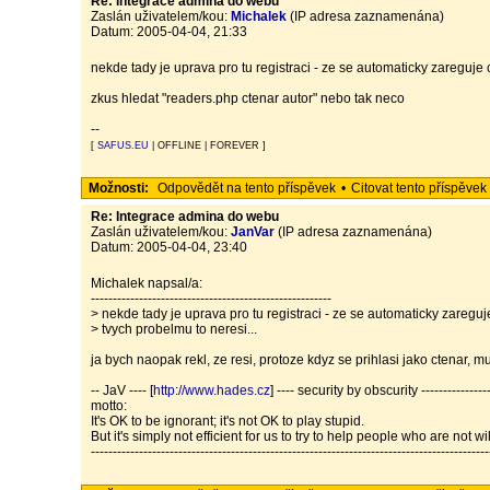
Re: Integrace admina do webu
Zaslán uživatelem/kou:
Michalek
(IP adresa zaznamenána)
Datum: 2005-04-04, 21:33
nekde tady je uprava pro tu registraci - ze se automaticky zareguje c
zkus hledat "readers.php ctenar autor" nebo tak neco
--
[
SAFUS.EU
| OFFLINE | FOREVER ]
Možnosti:
Odpovědět na tento příspěvek
•
Citovat tento příspěvek
Re: Integrace admina do webu
Zaslán uživatelem/kou:
JanVar
(IP adresa zaznamenána)
Datum: 2005-04-04, 23:40
Michalek napsal/a:
-------------------------------------------------------
> nekde tady je uprava pro tu registraci - ze se automaticky zareguje
> tvych probelmu to neresi...
ja bych naopak rekl, ze resi, protoze kdyz se prihlasi jako ctenar,
-- JaV ---- [
http://www.hades.cz
] ---- security by obscurity -----------------
motto:
It's OK to be ignorant; it's not OK to play stupid.
But it's simply not efficient for us to try to help people who are not w
-------------------------------------------------------------------------------------------