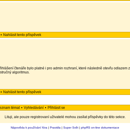
•
Nahlásit tento příspěvek
y přihlášení čtenáře bylo platné i pro admin rozhraní, které následně otevřu odlazem 
stručný algoritmus.
•
Nahlásit tento příspěvek
eznam témat
•
Vyhledávání
•
Přihlásit se
Lituji, ale pouze registrovaní uživatelé mohou zasílat příspěvky do této sekce.
Nápověda k používání fóra
|
Pravidla
|
Super Svět
|
phpRS on-line dokumentace