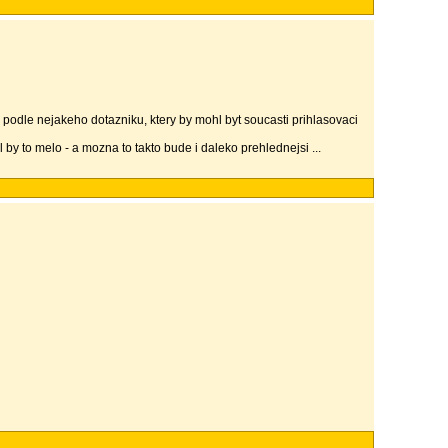
k podle nejakeho dotazniku, ktery by mohl byt soucasti prihlasovaci
 by to melo - a mozna to takto bude i daleko prehlednejsi ...