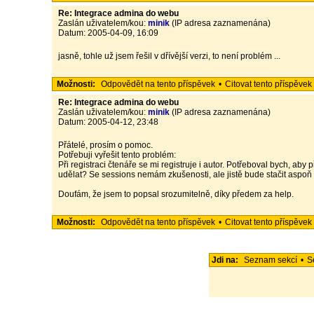
Re: Integrace admina do webu
Zaslán uživatelem/kou:
minik
(IP adresa zaznamenána)
Datum: 2005-04-09, 16:09
jasně, tohle už jsem řešil v dřívější verzi, to není problém ...
Možnosti:
Odpovědět na tento příspěvek
•
Citovat tento příspěvek
Re: Integrace admina do webu
Zaslán uživatelem/kou:
minik
(IP adresa zaznamenána)
Datum: 2005-04-12, 23:48
Přátelé, prosím o pomoc.
Potřebuji vyřešit tento problém:
Při registraci čtenáře se mi registruje i autor. Potřeboval bych, ab
udělat? Se sessions nemám zkušenosti, ale jistě bude stačit aspoň 
Doufám, že jsem to popsal srozumitelně, díky předem za help.
Možnosti:
Odpovědět na tento příspěvek
•
Citovat tento příspěvek
Jdi na:
Seznam sekcí
•
S