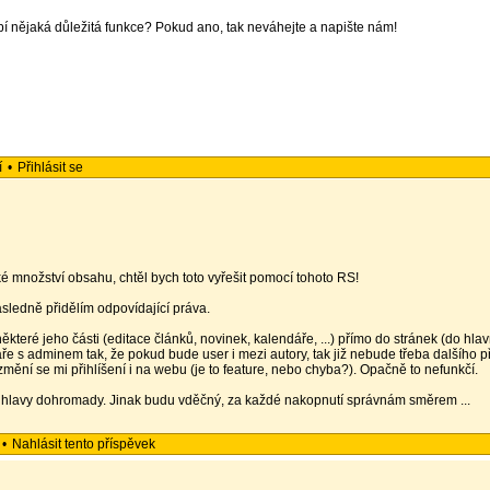
í nějaká důležitá funkce? Pokud ano, tak neváhejte a napište nám!
í
•
Přihlásit se
 množství obsahu, chtěl bych toto vyřešit pomocí tohoto RS!
sledně přidělím odpovídající práva.
které jeho části (editace článků, novinek, kalendáře, ...) přímo do stránek (do hlav
náře s adminem tak, že pokud bude user i mezi autory, tak již nebude třeba dalšího 
změní se mi přihlíšení i na webu (je to feature, nebo chyba?). Opačně to nefunkčí.
hlavy dohromady. Jinak budu vděčný, za každé nakopnutí správnám směrem ...
•
Nahlásit tento příspěvek