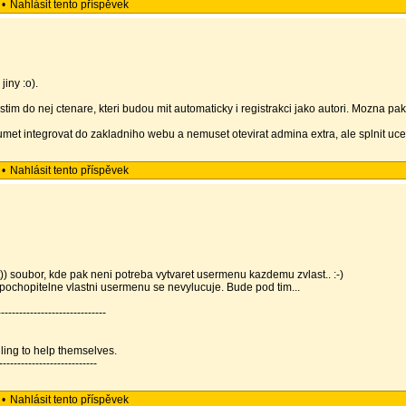
•
Nahlásit tento příspěvek
jiny :o).
im do nej ctenare, kteri budou mit automaticky i registrakci jako autori. Mozna pa
 umet integrovat do zakladniho webu a nemuset otevirat admina extra, ale splnit ucel
•
Nahlásit tento příspěvek
t)) soubor, kde pak neni potreba vytvaret usermenu kazdemu zvlast.. :-)
. pochopitelne vlastni usermenu se nevylucuje. Bude pod tim...
----------------------------
illing to help themselves.
---------------------------
•
Nahlásit tento příspěvek