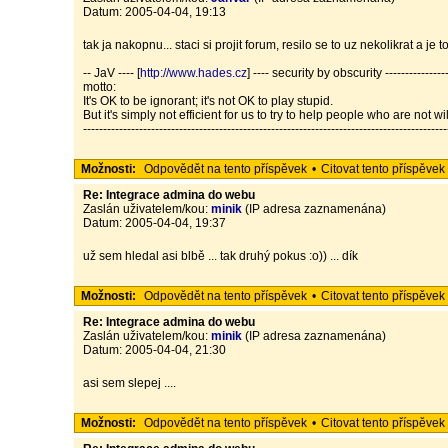
Datum: 2005-04-04, 19:13
tak ja nakopnu... staci si projit forum, resilo se to uz nekolikrat a je 
-- JaV ---- [
http://www.hades.cz
] ---- security by obscurity -----------------
motto:
It's OK to be ignorant; it's not OK to play stupid.
But it's simply not efficient for us to try to help people who are not w
-------------------------------------------------------------------------------------------
Možnosti:
Odpovědět na tento příspěvek
•
Citovat tento příspěvek
Re: Integrace admina do webu
Zaslán uživatelem/kou:
minik
(IP adresa zaznamenána)
Datum: 2005-04-04, 19:37
už sem hledal asi blbě ... tak druhý pokus :o)) ... dík
Možnosti:
Odpovědět na tento příspěvek
•
Citovat tento příspěvek
Re: Integrace admina do webu
Zaslán uživatelem/kou:
minik
(IP adresa zaznamenána)
Datum: 2005-04-04, 21:30
asi sem slepej ....
Možnosti:
Odpovědět na tento příspěvek
•
Citovat tento příspěvek