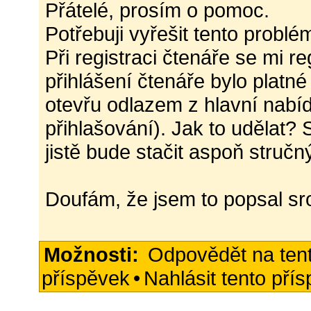
Přátelé, prosím o pomoc.
Potřebuji vyřešit tento problé
Při registraci čtenáře se mi re
přihlášení čtenáře bylo platné
otevřu odlazem z hlavní nabíd
přihlašování). Jak to udělat?
jistě bude stačit aspoň stručn
Doufám, že jsem to popsal sr
Možnosti:
Odpovědět na ten
příspěvek
•
Nahlásit tento pří