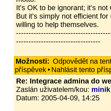
It's OK to be ignorant; it's not
But it's simply not efficient fo
willing to help themselves.
--------------------------------------
----------------------------------
Možnosti:
Odpovědět na ten
příspěvek
•
Nahlásit tento pří
Re: Integrace admina do w
Zaslán uživatelem/kou:
minik
Datum: 2005-04-09, 14:25