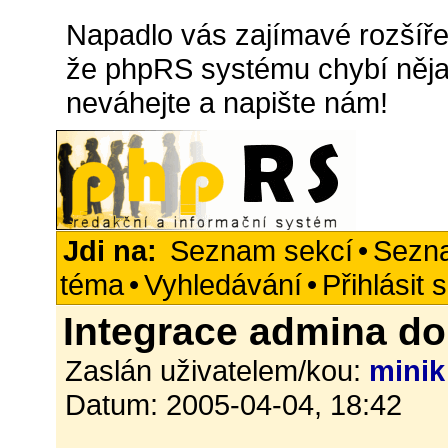
Napadlo vás zajímavé rozšířen
že phpRS systému chybí něja
neváhejte a napište nám!
Jdi na:
Seznam sekcí
•
Sezn
téma
•
Vyhledávání
•
Přihlásit 
Integrace admina d
Zaslán uživatelem/kou:
minik
Datum: 2005-04-04, 18:42