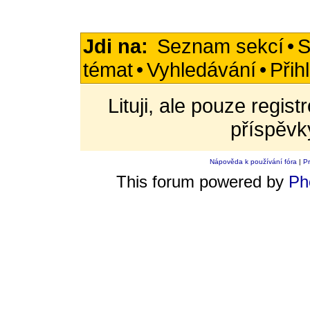
Jdi na:
Seznam sekcí
•
S
témat
•
Vyhledávání
•
Přih
Lituji, ale pouze regis
příspěvk
Nápověda k používání fóra
|
Pr
This forum powered by
Ph