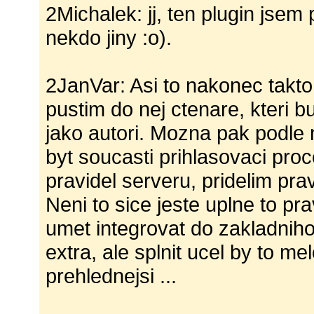
2Michalek: jj, ten plugin jsem
nekdo jiny :o).
2JanVar: Asi to nakonec takt
pustim do nej ctenare, kteri b
jako autori. Mozna pak podle 
byt soucasti prihlasovaci pro
pravidel serveru, pridelim pra
Neni to sice jeste uplne to pr
umet integrovat do zakladnih
extra, ale splnit ucel by to m
prehlednejsi ...