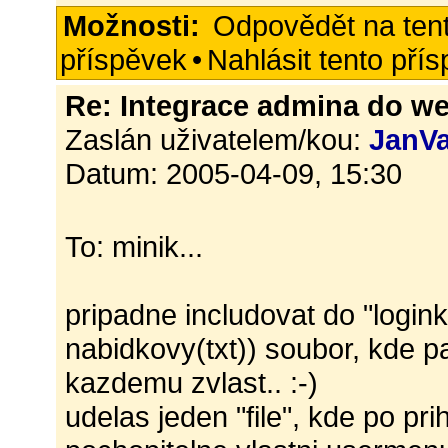
Možnosti:
Odpovědět na ten
příspěvek
•
Nahlásit tento pří
Re: Integrace admina do w
Zaslán uživatelem/kou:
JanVa
Datum: 2005-04-09, 15:30
To: minik...
pripadne includovat do "logink
nabidkovy(txt)) soubor, kde 
kazdemu zvlast.. :-)
udelas jeden "file", kde po pri