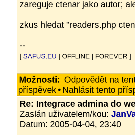
zareguje ctenar jako autor; al
zkus hledat "readers.php cten
--
[
SAFUS.EU
| OFFLINE | FOREVER ]
Možnosti:
Odpovědět na ten
příspěvek
•
Nahlásit tento pří
Re: Integrace admina do w
Zaslán uživatelem/kou:
JanVa
Datum: 2005-04-04, 23:40