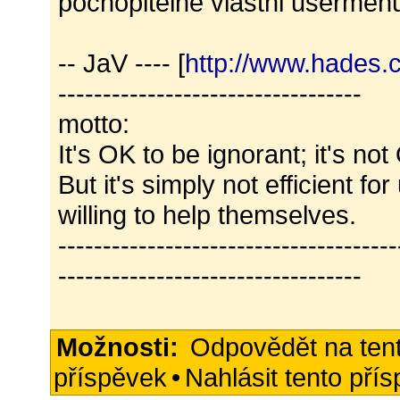
pochopitelne vlastni usermenu
-- JaV ---- [
http://www.hades.
----------------------------------
motto:
It's OK to be ignorant; it's not
But it's simply not efficient fo
willing to help themselves.
--------------------------------------
----------------------------------
Možnosti:
Odpovědět na ten
příspěvek
•
Nahlásit tento pří