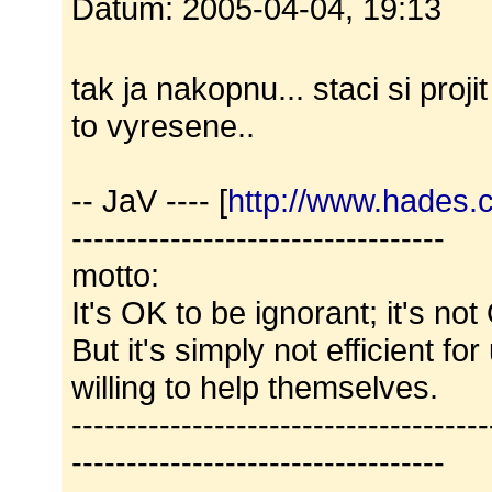
Datum: 2005-04-04, 19:13
tak ja nakopnu... staci si proji
to vyresene..
-- JaV ---- [
http://www.hades.
----------------------------------
motto:
It's OK to be ignorant; it's not
But it's simply not efficient fo
willing to help themselves.
--------------------------------------
----------------------------------