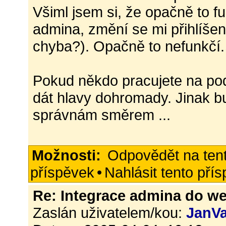
Všiml jsem si, že opačně to f
admina, změní se mi přihlíšení
chyba?). Opačně to nefunkčí.
Pokud někdo pracujete na po
dát hlavy dohromady. Jinak b
správnám směrem ...
Možnosti:
Odpovědět na ten
příspěvek
•
Nahlásit tento pří
Re: Integrace admina do w
Zaslán uživatelem/kou:
JanVa