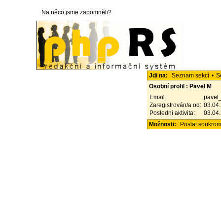
Na něco jsme zapomněli?
Jdi na:
Seznam sekcí
•
S
Osobní profil : Pavel M
Email:
pavel
Zaregistrován/a od:
03.04
Poslední aktivita:
03.04
Možnosti:
Poslat soukro