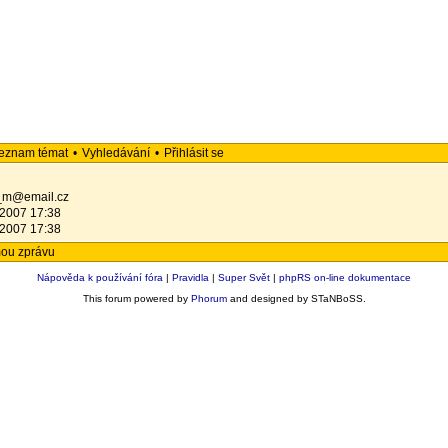
eznam témat
•
Vyhledávání
•
Přihlásit se
_m@email.cz
.2007 17:38
.2007 17:38
mou zprávu
Nápověda k používání fóra
|
Pravidla
|
Super Svět
|
phpRS on-line dokumentace
This forum powered by
Phorum
and designed by STaNBoSS.