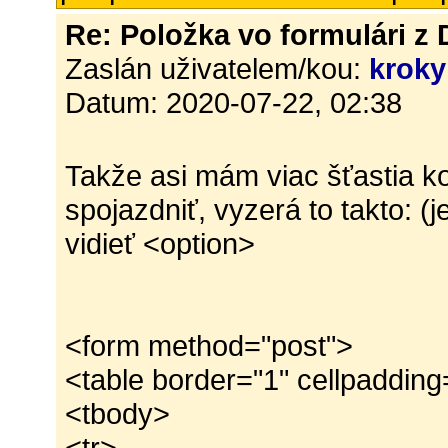
Re: Položka vo formulári z
Zaslán uživatelem/kou:
kroky
Datum: 2020-07-22, 02:38
Takže asi mám viac šťastia ko
spojazdniť, vyzerá to takto: (j
vidieť <option>
<form method="post">
<table border="1" cellpadding
<tbody>
<tr>