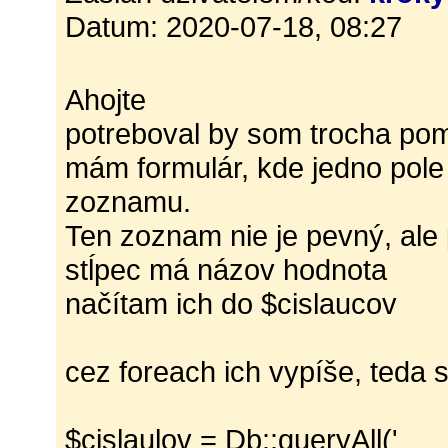
Datum: 2020-07-18, 08:27
Ahojte
potreboval by som trocha po
mám formulár, kde jedno pole
zoznamu.
Ten zoznam nie je pevný, ale 
stĺpec má názov hodnota
načítam ich do $cislaucov
cez foreach ich vypíše, teda 
$cislaulov = Db::queryAll('