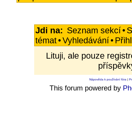
Jdi na:
Seznam sekcí
•
S
témat
•
Vyhledávání
•
Přih
Lituji, ale pouze regis
příspěvk
Nápověda k používání fóra
|
Pr
This forum powered by
Ph