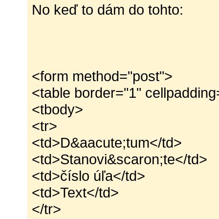
No keď to dám do tohto:
<form method="post">
<table border="1" cellpadding
<tbody>
<tr>
<td>D&aacute;tum</td>
<td>Stanovi&scaron;te</td>
<td>číslo úľa</td>
<td>Text</td>
</tr>