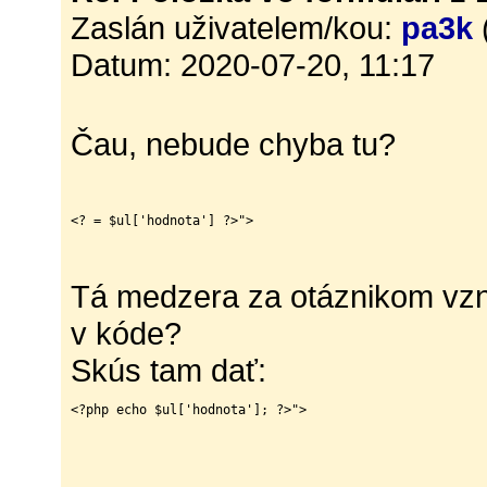
Zaslán uživatelem/kou:
pa3k
Datum: 2020-07-20, 11:17
Čau, nebude chyba tu?
<? = $ul['hodnota'] ?>">
Tá medzera za otáznikom vzni
v kóde?
Skús tam dať:
<?php echo $ul['hodnota']; ?>">