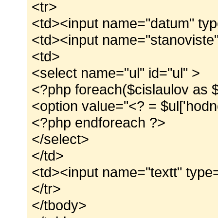
<tr>
<td><input name="datum" type
<td><input name="stanoviste" 
<td>
<select name="ul" id="ul" >
<?php foreach($cislaulov as $
<option value="<? = $ul['hodn
<?php endforeach ?>
</select>
</td>
<td><input name="textt" type=
</tr>
</tbody>