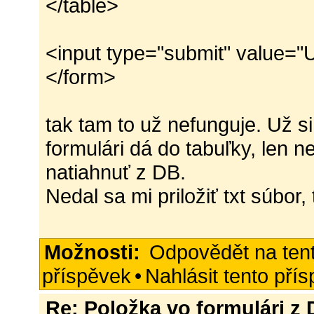
</table>
<input type="submit" value="U
</form>
tak tam to už nefunguje. Už s
formulári dá do tabuľky, len 
natiahnuť z DB.
Nedal sa mi priložiť txt súbor,
Možnosti:
Odpovědět na ten
příspěvek
•
Nahlásit tento pří
Re: Položka vo formulári z