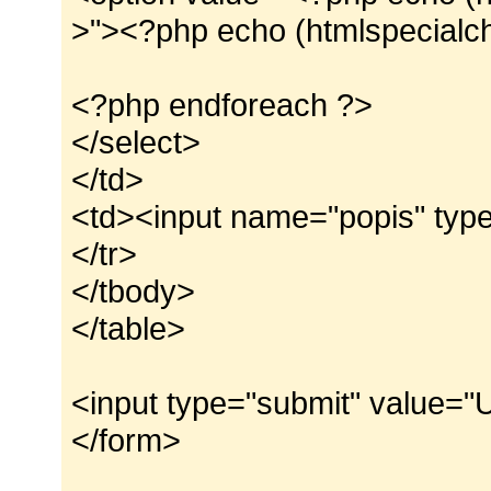
>"><?php echo (htmlspecialcha
<?php endforeach ?>
</select>
</td>
<td><input name="popis" type
</tr>
</tbody>
</table>
<input type="submit" value="U
</form>