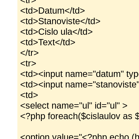
<td>Datum</td>
<td>Stanoviste</td>
<td>Cislo ula</td>
<td>Text</td>
</tr>
<tr>
<td><input name="datum" type
<td><input name="stanoviste" 
<td>
<select name="ul" id="ul" >
<?php foreach($cislaulov as $
<option value="<?php echo (ht