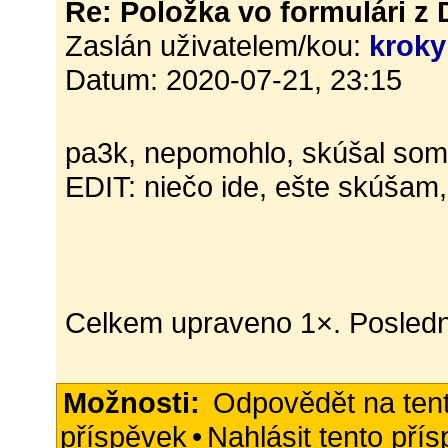
Re: Položka vo formulári z
Zaslán uživatelem/kou:
kroky
Datum: 2020-07-21, 23:15
pa3k, nepomohlo, skúšal som
EDIT: niečo ide, ešte skúšam, 
Celkem upraveno 1×. Posledn
Možnosti:
Odpovědět na ten
příspěvek
•
Nahlásit tento pří