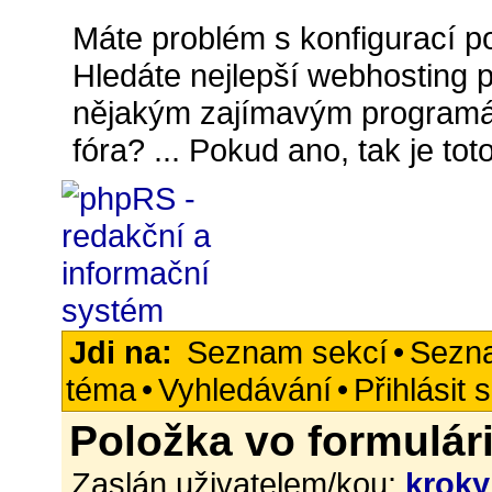
Máte problém s konfigurací p
Hledáte nejlepší webhosting pr
nějakým zajímavým programá
fóra? ... Pokud ano, tak je t
Jdi na:
Seznam sekcí
•
Sezn
téma
•
Vyhledávání
•
Přihlásit 
Položka vo formulár
Zaslán uživatelem/kou:
kroky