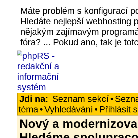
Máte problém s konfigurací p
Hledáte nejlepší webhosting pr
nějakým zajímavým programá
fóra? ... Pokud ano, tak je t
Jdi na:
Seznam sekcí
•
Sezn
téma
•
Vyhledávání
•
Přihlásit 
Nový a modernizov
Hledáme spolupraco