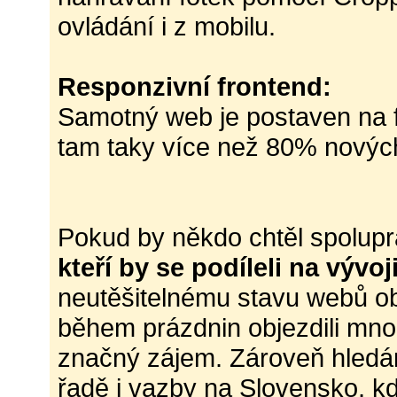
ovládání i z mobilu.
Responzivní frontend:
Samotný web je postaven na 
tam taky více než 80% nových
Pokud by někdo chtěl spolup
kteří by se podíleli na vývoj
neutěšitelnému stavu webů ob
během prázdnin objezdili mnoh
značný zájem. Zároveň hledám
řadě i vazby na Slovensko, k