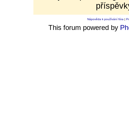
příspěvk
Nápověda k používání fóra
|
Pr
This forum powered by
Ph