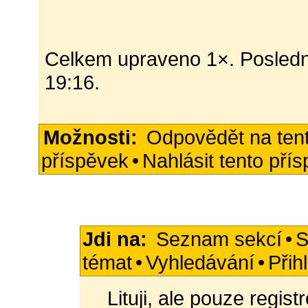
Celkem upraveno 1×. Posled
19:16.
Možnosti:
Odpovědět na ten
příspěvek
•
Nahlásit tento pří
Jdi na:
Seznam sekcí
•
S
témat
•
Vyhledávání
•
Přih
Lituji, ale pouze regis