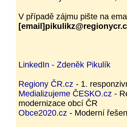
V případě zájmu pište na emai
[email]pikulikz@regionycr.c
LinkedIn - Zdeněk Pikulík
Regiony ČR.cz
- 1. responzi
Medializujeme ČESKO.cz
- R
modernizace obcí ČR
Obce2020.cz
- Moderní řešen