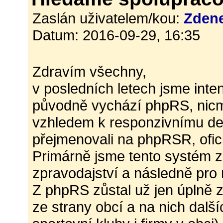
Zaslán uživatelem/kou:
Zden
Datum: 2016-09-29, 16:35
Zdravím všechny,
v posledních letech jsme inten
původně vychází phpRS, nicm
vzhledem k responzivnímu de
přejmenovali na phpRSR, ofic
Primárně jsme tento systém zač
zpravodajství a následně pro
Z phpRS zůstal už jen úplně 
ze strany obcí a na nich dalš