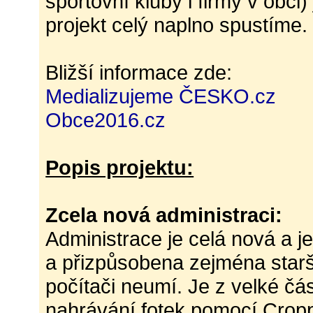
sportovní kluby i firmy v obci)
projekt celý naplno spustíme.
Bližší informace zde:
Medializujeme ČESKO.cz
Obce2016.cz
Popis projektu:
Zcela nová administraci:
Administrace je celá nová a j
a přizpůsobena zejména starš
počítači neumí. Je z velké č
nahrávání fotek pomocí Croppi