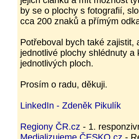
by se o plochy s fotografií,
cca 200 znaků a přímým odk
Potřeboval bych také zajistit,
jednotlivé plochy shlédnuty a 
jednotlivých ploch.
Prosím o radu, děkuji.
LinkedIn - Zdeněk Pikulík
Regiony ČR.cz
- 1. responzi
Medializujeme ČESKO.cz
- R