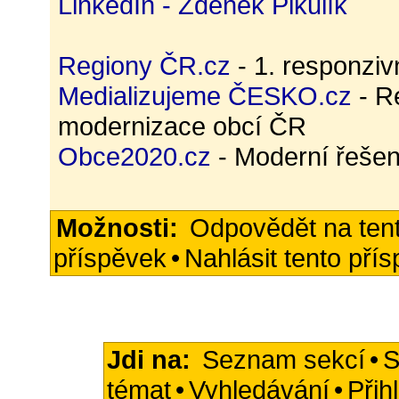
LinkedIn - Zdeněk Pikulík
Regiony ČR.cz
- 1. responzi
Medializujeme ČESKO.cz
- R
modernizace obcí ČR
Obce2020.cz
- Moderní řešen
Možnosti:
Odpovědět na ten
příspěvek
•
Nahlásit tento pří
Jdi na:
Seznam sekcí
•
S
témat
•
Vyhledávání
•
Přih