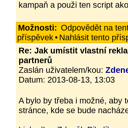
kampaň a použi ten script ako
Možnosti:
Odpovědět na ten
příspěvek
•
Nahlásit tento pří
Re: Jak umístit vlastní rekl
partnerů
Zaslán uživatelem/kou:
Zden
Datum: 2013-08-13, 13:03
A bylo by třeba i možné, aby t
stránce, kde se bude nacház