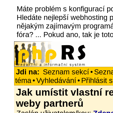
Máte problém s konfigurací p
Hledáte nejlepší webhosting pr
nějakým zajímavým programá
fóra? ... Pokud ano, tak je t
Jdi na:
Seznam sekcí
•
Sezn
téma
•
Vyhledávání
•
Přihlásit 
Jak umístit vlastní r
weby partnerů