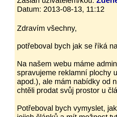
Zaslán uživatelem/kou:
Zden
Datum: 2013-08-13, 11:12
Zdravím všechny,
potřeboval bych jak se říká n
Na našem webu máme administ
spravujeme reklamní plochy u
apod.), ale mám nabídky od n
chtěli prodat svůj prostor u čl
Potřeboval bych vymyslet, jak 
jejich článků a mít možnost t