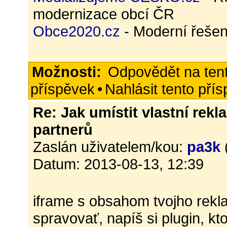
modernizace obcí ČR
Obce2020.cz
- Moderní řešen
Možnosti:
Odpovědět na ten
příspěvek
•
Nahlásit tento pří
Re: Jak umístit vlastní rekl
partnerů
Zaslán uživatelem/kou:
pa3k
Datum: 2013-08-13, 12:39
iframe s obsahom tvojho rekl
spravovať, napíš si plugin, k