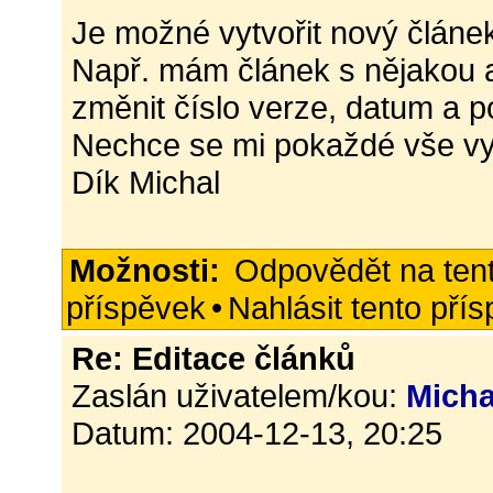
Je možné vytvořit nový článek
Např. mám článek s nějakou ak
změnit číslo verze, datum a p
Nechce se mi pokaždé vše vy
Dík Michal
Možnosti:
Odpovědět na ten
příspěvek
•
Nahlásit tento pří
Re: Editace článků
Zaslán uživatelem/kou:
Micha
Datum: 2004-12-13, 20:25