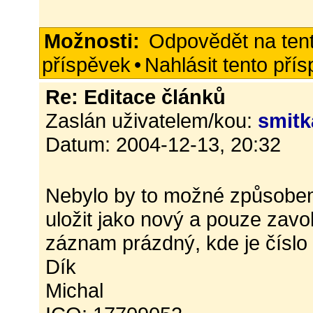
Možnosti:
Odpovědět na ten
příspěvek
•
Nahlásit tento pří
Re: Editace článků
Zaslán uživatelem/kou:
smitk
Datum: 2004-12-13, 20:32
Nebylo by to možné způsobem j
uložit jako nový a pouze zavo
záznam prázdný, kde je číslo
Dík
Michal