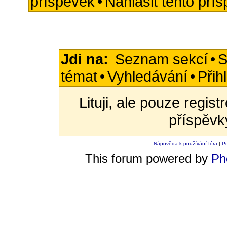
příspěvek
•
Nahlásit tento pří
Jdi na:
Seznam sekcí
•
S
témat
•
Vyhledávání
•
Přih
Lituji, ale pouze regis
příspěvk
Nápověda k používání fóra
|
Pr
This forum powered by
Ph