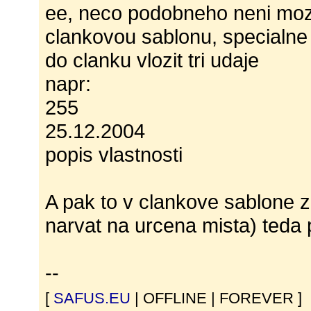
ee, neco podobneho neni mozn
clankovou sablonu, specialne
do clanku vlozit tri udaje
napr:
255
25.12.2004
popis vlastnosti
A pak to v clankove sablone zp
narvat na urcena mista) teda p
--
[
SAFUS.EU
| OFFLINE | FOREVER ]