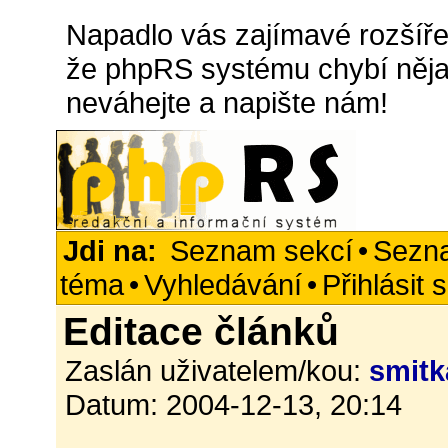
Napadlo vás zajímavé rozšířen
že phpRS systému chybí něja
neváhejte a napište nám!
Jdi na:
Seznam sekcí
•
Sezn
téma
•
Vyhledávání
•
Přihlásit 
Editace článků
Zaslán uživatelem/kou:
smitk
Datum: 2004-12-13, 20:14