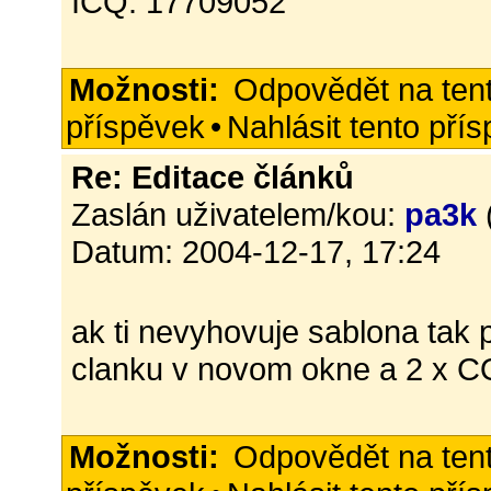
ICQ: 17709052
Možnosti:
Odpovědět na ten
příspěvek
•
Nahlásit tento pří
Re: Editace článků
Zaslán uživatelem/kou:
pa3k
Datum: 2004-12-17, 17:24
ak ti nevyhovuje sablona tak 
clanku v novom okne a 2 x 
Možnosti:
Odpovědět na ten