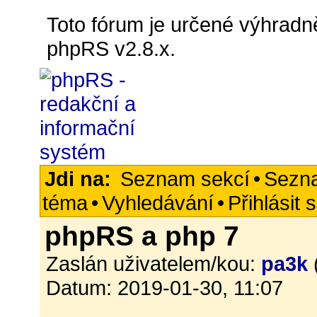
Toto fórum je určené výhradně
phpRS v2.8.x.
Jdi na:
Seznam sekcí
•
Sezn
téma
•
Vyhledávání
•
Přihlásit 
phpRS a php 7
Zaslán uživatelem/kou:
pa3k
Datum: 2019-01-30, 11:07