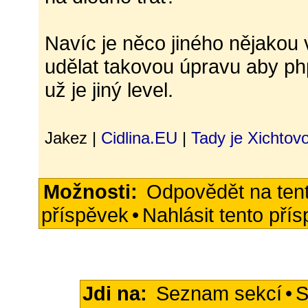
Navíc je něco jiného nějakou v
udělat takovou úpravu aby ph
už je jiný level.
Jakez |
Cidlina.EU
|
Tady je Xichtov
Možnosti:
Odpovědět na ten
příspěvek
•
Nahlásit tento pří
Jdi na:
Seznam sekcí
•
S