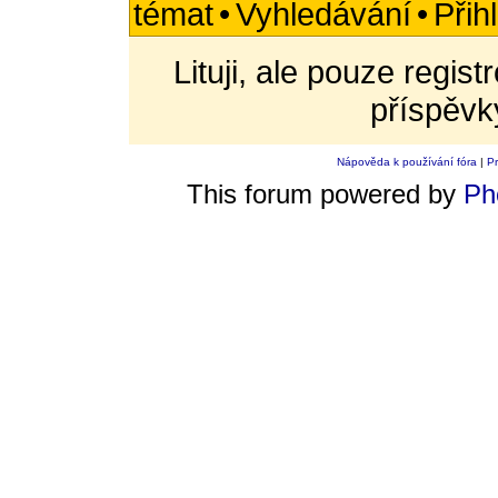
témat
•
Vyhledávání
•
Přih
Lituji, ale pouze regis
příspěvk
Nápověda k používání fóra
|
Pr
This forum powered by
Ph