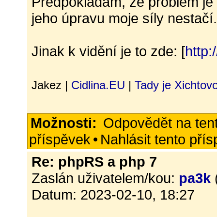
Předpokládám, že problém je 
jeho úpravu moje síly nestač
Jinak k vidění je to zde: [
http:
Jakez |
Cidlina.EU
|
Tady je Xichtov
Možnosti:
Odpovědět na ten
příspěvek
•
Nahlásit tento pří
Re: phpRS a php 7
Zaslán uživatelem/kou:
pa3k
Datum: 2023-02-10, 18:27