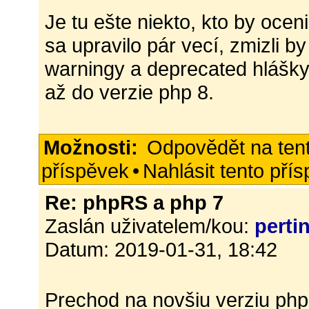
Je tu ešte niekto, kto by ocen
sa upravilo pár vecí, zmizli b
warningy a deprecated hlášky
až do verzie php 8.
Možnosti:
Odpovědět na ten
příspěvek
•
Nahlásit tento pří
Re: phpRS a php 7
Zaslán uživatelem/kou:
perti
Datum: 2019-01-31, 18:42
Prechod na novšiu verziu php 