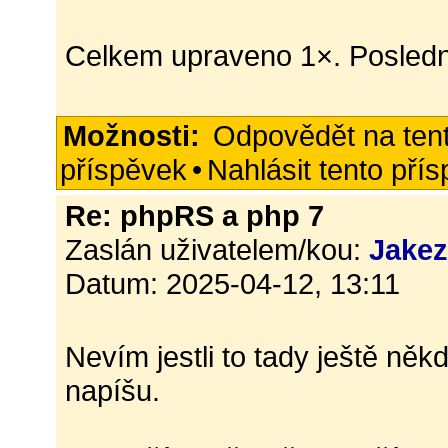
Celkem upraveno 1×. Posledn
Možnosti:
Odpovědět na ten
příspěvek
•
Nahlásit tento pří
Re: phpRS a php 7
Zaslán uživatelem/kou:
Jake
Datum: 2025-04-12, 13:11
Nevím jestli to tady ještě někd
napíšu.