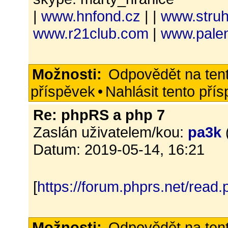
|
www.hnfond.cz
| |
www.struh
www.r21club.com
|
www.palen
Možnosti:
Odpovědět na ten
příspěvek
•
Nahlásit tento pří
Re: phpRS a php 7
Zaslán uživatelem/kou:
pa3k
Datum: 2019-05-14, 16:21
[
https://forum.phprs.net/read
Možnosti:
Odpovědět na ten