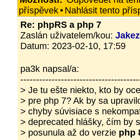
příspěvek
•
Nahlásit tento pří
Re: phpRS a php 7
Zaslán uživatelem/kou:
Jake
Datum: 2023-02-10, 17:59
pa3k napsal/a:
--------------------------------------
> Je tu ešte niekto, kto by oc
> pre php 7? Ak by sa upravilo
> chyby súvisiace s nekompati
> deprecated hlášky, čím by s
> posunula až do verzie
php 