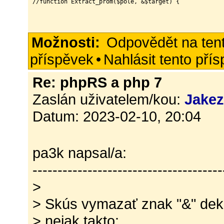
//function Extract_prom($pole, &$target) {
Možnosti:
Odpovědět na ten
příspěvek
•
Nahlásit tento pří
Re: phpRS a php 7
Zaslán uživatelem/kou:
Jake
Datum: 2023-02-10, 20:04
pa3k napsal/a:
--------------------------------------
>
> Skús vymazať znak "&" dekl
> nejak takto: