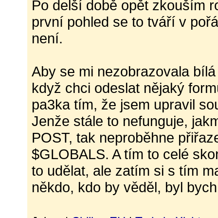
Po delší době opět zkouším 
první pohled se to tváří v poř
není.
Aby se mi nezobrazovala bílá 
když chci odeslat nějaký form
pa3ka tím, že jsem upravil so
Jenže stále to nefunguje, jak
POST, tak neproběhne přiřaz
$GLOBALS. A tím to celé skonč
to udělat, ale zatím si s tím
někdo, kdo by věděl, byl byc