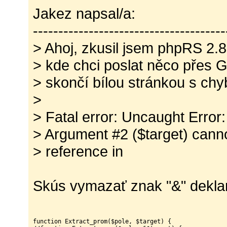
Jakez napsal/a:
--------------------------------------
> Ahoj, zkusil jsem phpRS 2.
> kde chci poslat něco přes 
> skončí bílou stránkou s chy
>
> Fatal error: Uncaught Error
> Argument #2 ($target) cann
> reference in
Skús vymazať znak "&" deklará
function Extract_prom($pole, $target) {
