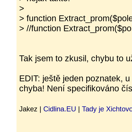
>
> function Extract_prom($pole,
> //function Extract_prom($pol
Tak jsem to zkusil, chybu to u
EDIT: ještě jeden poznatek, u
chyba! Není specifikováno čísl
Jakez |
Cidlina.EU
|
Tady je Xichtov