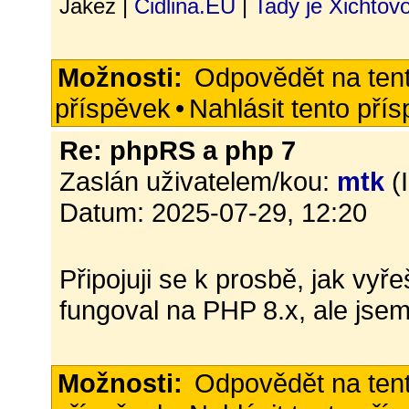
Jakez |
Cidlina.EU
|
Tady je Xichtov
Možnosti:
Odpovědět na ten
příspěvek
•
Nahlásit tento pří
Re: phpRS a php 7
Zaslán uživatelem/kou:
mtk
(
Datum: 2025-07-29, 12:20
Připojuji se k prosbě, jak vyř
fungoval na PHP 8.x, ale jsem
Možnosti:
Odpovědět na ten