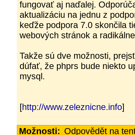
fungovať aj naďalej. Odporúč
aktualizáciu na jednu z podpo
keďže podpora 7.0 skončila ti
webových stránok a radikálne
Takže sú dve možnosti, prejs
dúfať, že phprs bude niekto u
mysql.
[
http://www.zeleznicne.info
]
Možnosti:
Odpovědět na ten