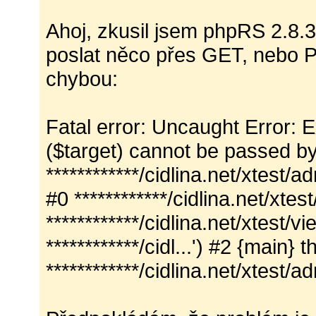
Ahoj, zkusil jsem phpRS 2.8.
poslat něco přes GET, nebo P
chybou:
Fatal error: Uncaught Error: 
($target) cannot be passed by
************/cidlina.net/xtest
#0 ************/cidlina.net/xtes
************/cidlina.net/xtest/
************/cidl...') #2 {main} 
************/cidlina.net/xtest