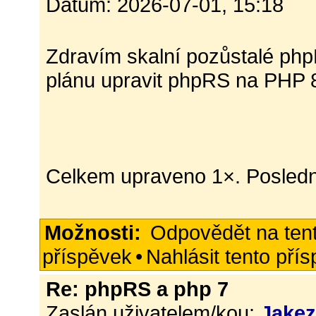
Datum: 2026-07-01, 15:18
Zdravím skalní pozůstalé php
plánu upravit phpRS na PHP 
Celkem upraveno 1×. Posledn
Možnosti:
Odpovědět na ten
příspěvek
•
Nahlásit tento pří
Re: phpRS a php 7
Zaslán uživatelem/kou:
Jake