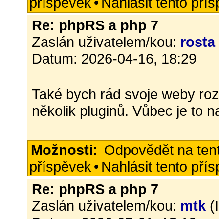
příspěvek
•
Nahlásit tento pří
Re: phpRS a php 7
Zaslán uživatelem/kou:
rosta
Datum: 2026-04-16, 18:29
Také bych rád svoje weby rozj
několik pluginů. Vůbec je to n
Možnosti:
Odpovědět na ten
příspěvek
•
Nahlásit tento pří
Re: phpRS a php 7
Zaslán uživatelem/kou:
mtk
(