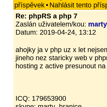
příspěvek
•
Nahlásit tento pří
Re: phpRS a php 7
Zaslán uživatelem/kou:
mart
Datum: 2019-04-24, 13:12
ahojky ja v php uz x let nejse
jineho nez staricky web v php
hosting z active presunout na
ICQ: 179653900
skype: marty_hranice