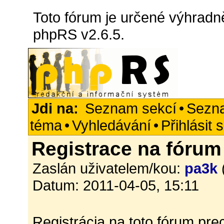
Toto fórum je určené výhradně
phpRS v2.6.5.
Jdi na:
Seznam sekcí
•
Sezn
téma
•
Vyhledávání
•
Přihlásit 
Registrace na fórum
Zaslán uživatelem/kou:
pa3k
Datum: 2011-04-05, 15:11
Registrácia na toto fórum pr