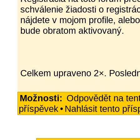
schválenie žiadosti o registr
nájdete v mojom profile, alebo
bude obratom aktivovaný.
Celkem upraveno 2×. Posledn
Možnosti:
Odpovědět na ten
příspěvek
•
Nahlásit tento pří