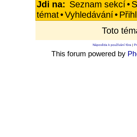
Jdi na:
Seznam sekcí
•
S
témat
•
Vyhledávání
•
Přih
Toto tém
Nápověda k používání fóra
|
Pr
This forum powered by
Ph