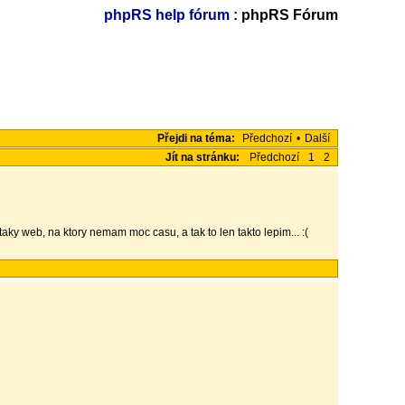
phpRS help fórum
: phpRS Fórum
Přejdi na téma:
Předchozí
•
Další
Jít na stránku:
Předchozí
1
2
aky web, na ktory nemam moc casu, a tak to len takto lepim... :(