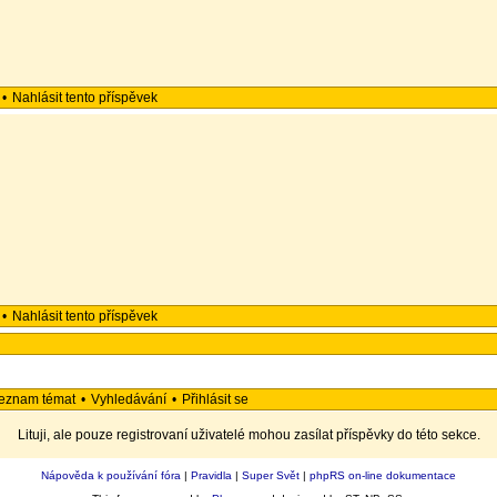
•
Nahlásit tento příspěvek
•
Nahlásit tento příspěvek
eznam témat
•
Vyhledávání
•
Přihlásit se
Lituji, ale pouze registrovaní uživatelé mohou zasílat příspěvky do této sekce.
Nápověda k používání fóra
|
Pravidla
|
Super Svět
|
phpRS on-line dokumentace