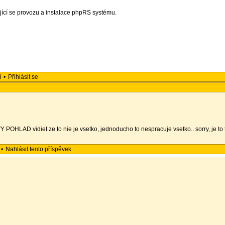
jící se provozu a instalace phpRS systému.
í
•
Přihlásit se
 POHLAD vidiet ze to nie je vsetko, jednoducho to nespracuje vsetko.. sorry, je to t
•
Nahlásit tento příspěvek