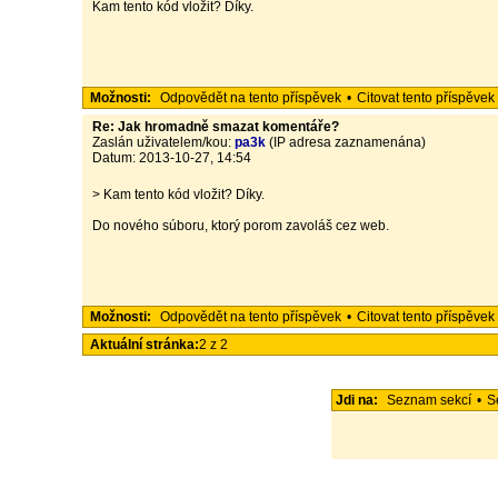
Kam tento kód vložit? Díky.
Možnosti:
Odpovědět na tento příspěvek
•
Citovat tento příspěvek
Re: Jak hromadně smazat komentáře?
Zaslán uživatelem/kou:
pa3k
(IP adresa zaznamenána)
Datum: 2013-10-27, 14:54
> Kam tento kód vložit? Díky.
Do nového súboru, ktorý porom zavoláš cez web.
Možnosti:
Odpovědět na tento příspěvek
•
Citovat tento příspěvek
Aktuální stránka:
2 z 2
Jdi na:
Seznam sekcí
•
S