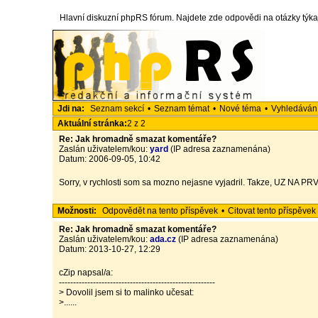
Hlavní diskuzní phpRS fórum. Najdete zde odpovědi na otázky týka
Jdi na:
Seznam sekcí
•
Seznam témat
•
Nové téma
•
Vyhledáván
Aktuální stránka:
2 z 2
Re: Jak hromadně smazat komentáře?
Zaslán uživatelem/kou:
yard
(IP adresa zaznamenána)
Datum: 2006-09-05, 10:42
Sorry, v rychlosti som sa mozno nejasne vyjadril. Takze, UZ NA PRVY
Možnosti:
Odpovědět na tento příspěvek
•
Citovat tento příspěvek
Re: Jak hromadně smazat komentáře?
Zaslán uživatelem/kou:
ada.cz
(IP adresa zaznamenána)
Datum: 2013-10-27, 12:29
cZip napsal/a:
-------------------------------------------------------
> Dovolil jsem si to malinko učesat:
>......