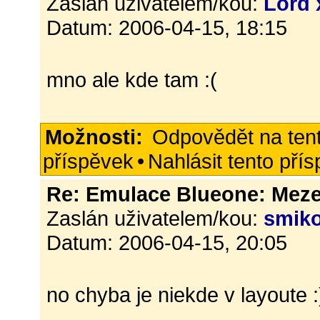
Zaslán uživatelem/kou:
Lord 
Datum: 2006-04-15, 18:15
mno ale kde tam :(
Možnosti:
Odpovědět na ten
příspěvek
•
Nahlásit tento pří
Re: Emulace Blueone: Meze
Zaslán uživatelem/kou:
smik
Datum: 2006-04-15, 20:05
no chyba je niekde v layoute :