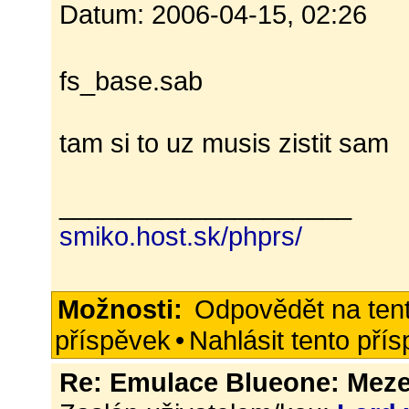
Datum: 2006-04-15, 02:26
fs_base.sab
tam si to uz musis zistit sam
____________________
smiko.host.sk/phprs/
Možnosti:
Odpovědět na ten
příspěvek
•
Nahlásit tento pří
Re: Emulace Blueone: Meze