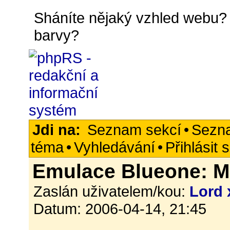
Sháníte nějaký vzhled webu? 
barvy?
Jdi na:
Seznam sekcí
•
Sezn
téma
•
Vyhledávání
•
Přihlásit 
Emulace Blueone: M
Zaslán uživatelem/kou:
Lord 
Datum: 2006-04-14, 21:45