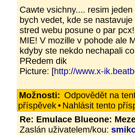
Cawte vsichny.... resim jeden
bych vedet, kde se nastavuje
stred webu posune o par pcx! 
MIE! V mozille v pohode ale 
kdyby ste nekdo nechapali c
PRedem dik
Picture: [
http://www.x-ik.beat
Možnosti:
Odpovědět na ten
příspěvek
•
Nahlásit tento pří
Re: Emulace Blueone: Meze
Zaslán uživatelem/kou:
smik