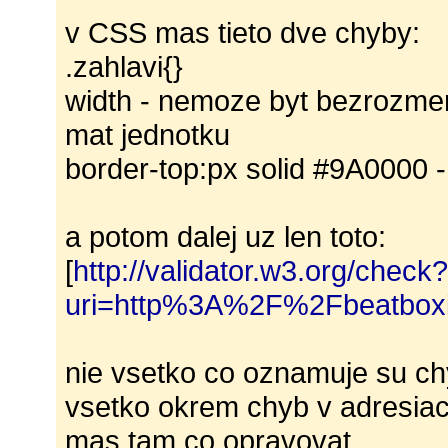
v CSS mas tieto dve chyby:
.zahlavi{}
width - nemoze byt bezrozmer
mat jednotku
border-top:px solid #9A0000 -
a potom dalej uz len toto:
[
http://validator.w3.org/check
uri=http%3A%2F%2Fbeatbox
nie vsetko co oznamuje su chy
vsetko okrem chyb v adresiac
mas tam co opravovat