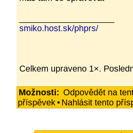
____________________
smiko.host.sk/phprs/
Celkem upraveno 1×. Posledn
Možnosti:
Odpovědět na ten
příspěvek
•
Nahlásit tento pří