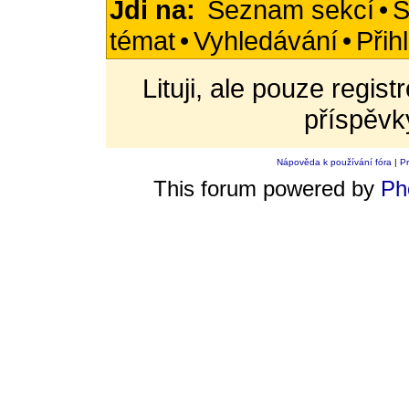
Jdi na:
Seznam sekcí
•
S
témat
•
Vyhledávání
•
Přih
Lituji, ale pouze regis
příspěvk
Nápověda k používání fóra
|
Pr
This forum powered by
Ph