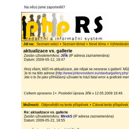
Na něco jsme zapomněli?
Jdi na:
Seznam sekcí
•
Seznam témat
•
Nové téma
•
Vyhledáván
aktualizace vs. gallerie
Zaslán uživatelem/kou:
Jiřík
(IP adresa zaznamenána)
Datum: 2009-05-12, 18:47
Ahoj všem, běží mi aktualizace, ale nějak se nesnese s gallerií. 
Je to na této adrese [
http://www.jirikovovideni.eu/stavba/gallery.ph
Jde o to že jako přihlášený uživatel to hází fatal error a grafické 
Celkem upraveno 1×. Poslední úprava Jiřík v 12.05.2009 18:49.
Možnosti:
Odpovědět na tento příspěvek
•
Citovat tento příspěvek
Re: aktualizace vs. gallerie
Zaslán uživatelem/kou:
MirekS
(IP adresa zaznamenána)
Datum: 2009-05-22, 18:55