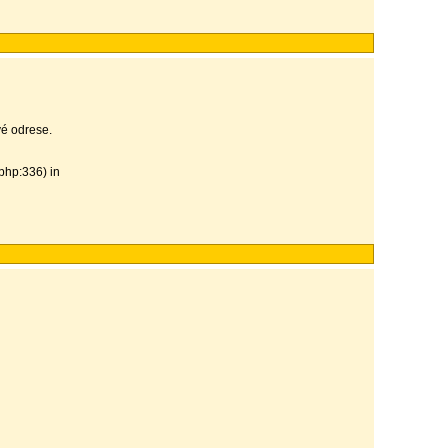
vé odrese.
php:336) in