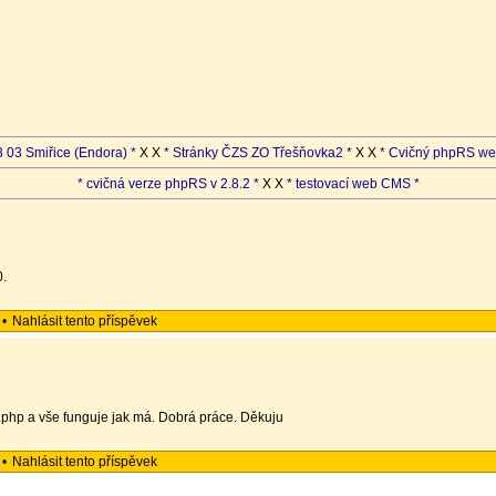
 03 Smiřice (Endora) *
X X
* Stránky ČZS ZO Třešňovka2 *
X X
* Cvičný phpRS we
* cvičná verze phpRS v 2.8.2 *
X X
* testovací web CMS *
0.
•
Nahlásit tento příspěvek
.php a vše funguje jak má. Dobrá práce. Děkuju
•
Nahlásit tento příspěvek