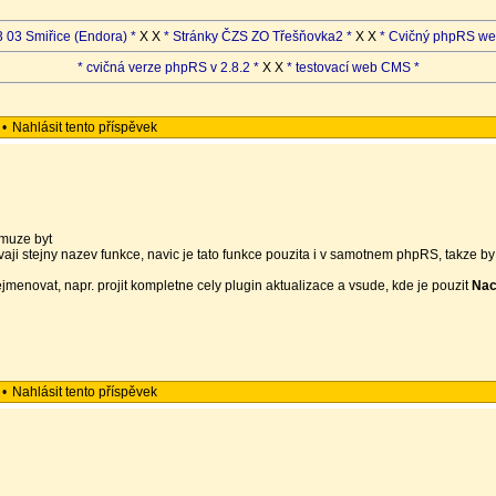
 03 Smiřice (Endora) *
X X
* Stránky ČZS ZO Třešňovka2 *
X X
* Cvičný phpRS we
* cvičná verze phpRS v 2.8.2 *
X X
* testovací web CMS *
•
Nahlásit tento příspěvek
emuze byt
vaji stejny nazev funkce, navic je tato funkce pouzita i v samotnem phpRS, takze by
ejmenovat, napr. projit kompletne cely plugin aktualizace a vsude, kde je pouzit
Nac
•
Nahlásit tento příspěvek