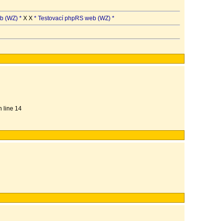
b (WZ) *
X X
* Testovací phpRS web (WZ) *
n line 14