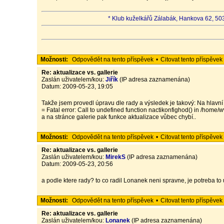
* Klub kuželkářů Zálabák, Hankova 62, 503
Možnosti:
Odpovědět na tento příspěvek
•
Citovat tento příspěvek
Re: aktualizace vs. gallerie
Zaslán uživatelem/kou:
Jiřík
(IP adresa zaznamenána)
Datum: 2009-05-23, 19:05
Takže jsem provedl úpravu dle rady a výsledek je takový: Na hlavní
= Fatal error: Call to undefined function nactikonfighod() in /hom
a na stránce galerie pak funkce aktualizace vůbec chybí..
Možnosti:
Odpovědět na tento příspěvek
•
Citovat tento příspěvek
Re: aktualizace vs. gallerie
Zaslán uživatelem/kou:
MirekS
(IP adresa zaznamenána)
Datum: 2009-05-23, 20:56
a podle ktere rady? to co radil Lonanek neni spravne, je potreba to 
Možnosti:
Odpovědět na tento příspěvek
•
Citovat tento příspěvek
Re: aktualizace vs. gallerie
Zaslán uživatelem/kou:
Lonanek
(IP adresa zaznamenána)