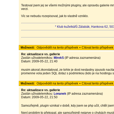
Testoval jsem jej se všemi možnými pluginy, ale opravdu galerie m
verzi.
Víc se nebudu rozepisovat, jak to vlastně vzniklo.
* Klub kuželkářů Zálabák, Hankova 62, 503
Možnosti:
Odpovědět na tento příspěvek
•
Citovat tento příspěvek
Re: aktualizace vs. gallerie
Zaslán uživatelem/kou:
MirekS
(IP adresa zaznamenána)
Datum: 2009-05-22, 21:40
musim akorat zkonstatovat, ze tohle je dost nestastny zpusob nacita
promenne vola jeden SQL dotaz s podminkou (kdo je na hostingu s
Možnosti:
Odpovědět na tento příspěvek
•
Citovat tento příspěvek
Re: aktualizace vs. gallerie
Zaslán uživatelem/kou:
Lonanek
(IP adresa zaznamenána)
Datum: 2009-05-22, 21:50
Samozřejmě, plugin vznikal v době, kdy jsem se php učil, chtěl jsem
Není problém to překopat. ale samozřejmě nejprve o chybách musí