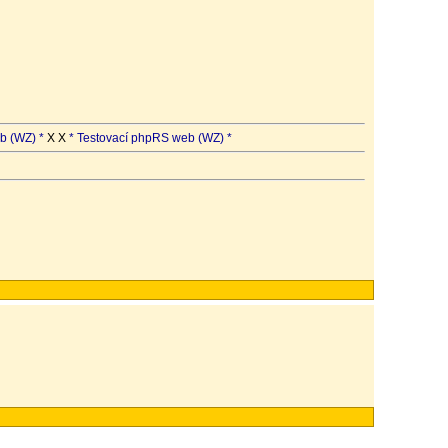
b (WZ) *
X X
* Testovací phpRS web (WZ) *