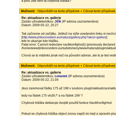
a proč zde není ta chybová hláška?
Možnosti:
Odpovědět na tento příspěvek
•
Citovat tento příspěvek
Re: aktualizace vs. gallerie
Zaslán uživatelem/kou:
Jiřík
(IP adresa zaznamenána)
Datum: 2009-05-22, 20:27
Tak začneme od začátku. Jelikož na výše uvedeném linku si nechci 
[
http://www.jirikovovideni.eu/natura/gallery.php?akce=gallery
]
kde to ukazuje tuto hlášku..
Fatal error: Cannot redeclare nactikonfighod() (previously decla
/home/www/jirikovovideni.eu/subdomeny/www/natura/plugin/aktuali
Chová se to málinko jinak než na původní adrese, ale to je ted vedle
Možnosti:
Odpovědět na tento příspěvek
•
Citovat tento příspěvek
Re: aktualizace vs. gallerie
Zaslán uživatelem/kou:
Lonanek
(IP adresa zaznamenána)
Datum: 2009-05-22, 21:04
zkus zaremovat řádky 175 až 198 v souboru plugin\aktualizace\akt
tedy na řádek 175 vložit /* a na řádek 199 */
Chybová hláška deklaruje dvojité použití funkce NactiKonfigHod.
Pokud se chybová hláška objeví znovu napiš mi mejl a opravím plu