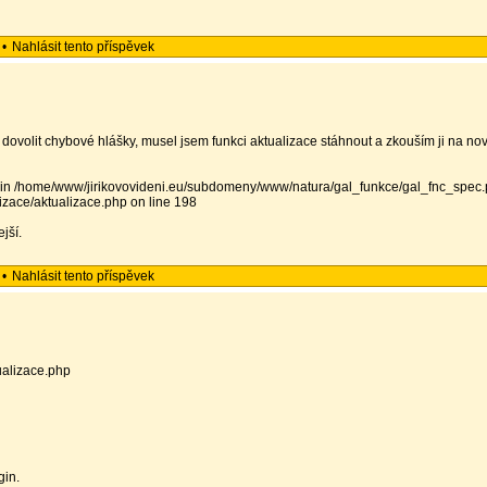
•
Nahlásit tento příspěvek
dovolit chybové hlášky, musel jsem funkci aktualizace stáhnout a zkouším ji na no
red in /home/www/jirikovovideni.eu/subdomeny/www/natura/gal_funkce/gal_fnc_spec.
zace/aktualizace.php on line 198
jší.
•
Nahlásit tento příspěvek
ualizace.php
gin.