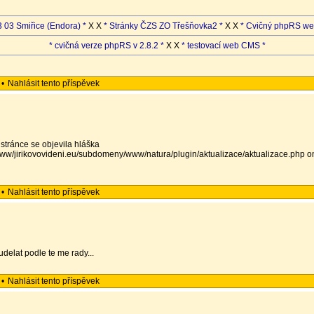
 03 Smiřice (Endora) *
X X
* Stránky ČZS ZO Třešňovka2 *
X X
* Cvičný phpRS we
* cvičná verze phpRS v 2.8.2 *
X X
* testovací web CMS *
•
Nahlásit tento příspěvek
 stránce se objevila hláška
e/www/jirikovovideni.eu/subdomeny/www/natura/plugin/aktualizace/aktualizace.php o
•
Nahlásit tento příspěvek
udelat podle te me rady...
•
Nahlásit tento příspěvek