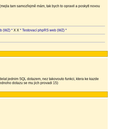
 (mejla tam samozřejmě mám, tak bych to opravil a poskytl novou
b (WZ) *
X X
* Testovací phpRS web (WZ) *
 udelat jednim SQL dotazem, nez takovouto funkci, ktera ke kazde
ednoho dotazu se mu jich provadi 15)