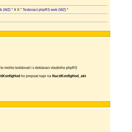
b (WZ) *
X X
* Testovací phpRS web (WZ) *
 to mohlo kolidovat i s deklaraci vlastniho phpRS
tiKonfigHod
ho prepsat napr na
NactiKonfigHod_akt