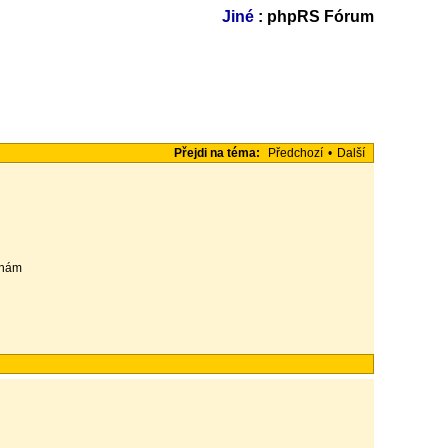
Jiné
: phpRS Fórum
Přejdi na téma:
Předchozí
•
Další
yznám