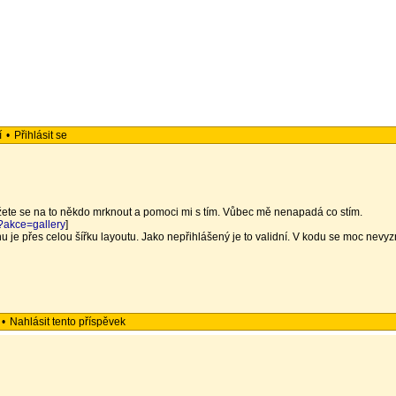
í
•
Přihlásit se
Můžete se na to někdo mrknout a pomoci mi s tím. Vůbec mě nenapadá co stím.
p?akce=gallery
]
menu je přes celou šířku layoutu. Jako nepřihlášený je to validní. V kodu se moc nev
•
Nahlásit tento příspěvek