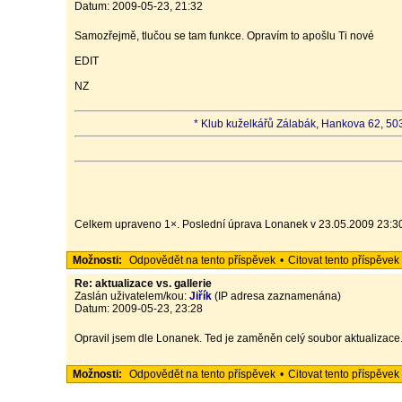
Datum: 2009-05-23, 21:32
Samozřejmě, tlučou se tam funkce. Opravím to apošlu Ti nové
EDIT
NZ
* Klub kuželkářů Zálabák, Hankova 62, 503
Celkem upraveno 1×. Poslední úprava Lonanek v 23.05.2009 23:3
Možnosti:
Odpovědět na tento příspěvek
•
Citovat tento příspěvek
Re: aktualizace vs. gallerie
Zaslán uživatelem/kou:
Jiřík
(IP adresa zaznamenána)
Datum: 2009-05-23, 23:28
Opravil jsem dle Lonanek. Ted je zaměněn celý soubor aktualizace
Možnosti:
Odpovědět na tento příspěvek
•
Citovat tento příspěvek