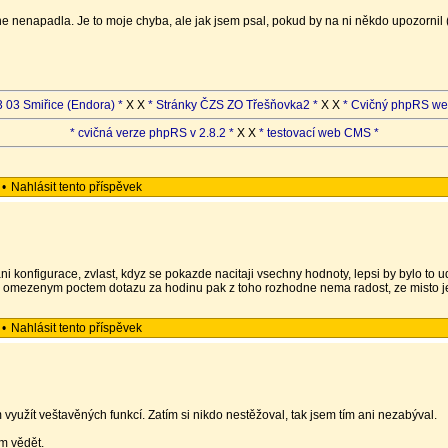
ne nenapadla. Je to moje chyba, ale jak jsem psal, pokud by na ni někdo upozornil
 03 Smiřice (Endora) *
X X
* Stránky ČZS ZO Třešňovka2 *
X X
* Cvičný phpRS we
* cvičná verze phpRS v 2.8.2 *
X X
* testovací web CMS *
•
Nahlásit tento příspěvek
ni konfigurace, zvlast, kdyz se pokazde nacitaji vsechny hodnoty, lepsi by bylo to
 omezenym poctem dotazu za hodinu pak z toho rozhodne nema radost, ze misto j
•
Nahlásit tento příspěvek
 využít veštavěných funkcí. Zatím si nikdo nestěžoval, tak jsem tím ani nezabýval.
m vědět.