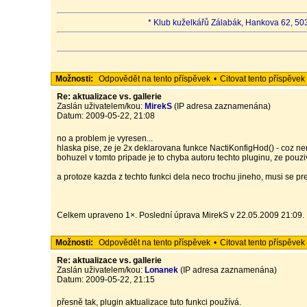
* Klub kuželkářů Zálabák, Hankova 62, 503
Možnosti:
Odpovědět na tento příspěvek
•
Citovat tento příspěvek
Re: aktualizace vs. gallerie
Zaslán uživatelem/kou:
MirekS
(IP adresa zaznamenána)
Datum: 2009-05-22, 21:08
no a problem je vyresen...
hlaska pise, ze je 2x deklarovana funkce NactiKonfigHod() - coz n
bohuzel v tomto pripade je to chyba autoru techto pluginu, ze pouzi
a protoze kazda z techto funkci dela neco trochu jineho, musi se pr
Celkem upraveno 1×. Poslední úprava MirekS v 22.05.2009 21:09.
Možnosti:
Odpovědět na tento příspěvek
•
Citovat tento příspěvek
Re: aktualizace vs. gallerie
Zaslán uživatelem/kou:
Lonanek
(IP adresa zaznamenána)
Datum: 2009-05-22, 21:15
přesně tak, plugin aktualizace tuto funkci používá.