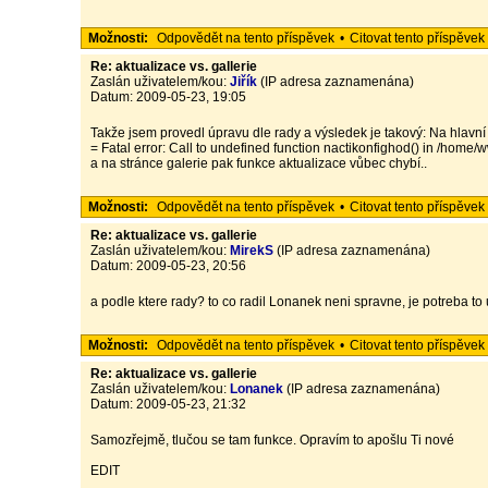
Možnosti:
Odpovědět na tento příspěvek
•
Citovat tento příspěvek
Re: aktualizace vs. gallerie
Zaslán uživatelem/kou:
Jiřík
(IP adresa zaznamenána)
Datum: 2009-05-23, 19:05
Takže jsem provedl úpravu dle rady a výsledek je takový: Na hlavní
= Fatal error: Call to undefined function nactikonfighod() in /hom
a na stránce galerie pak funkce aktualizace vůbec chybí..
Možnosti:
Odpovědět na tento příspěvek
•
Citovat tento příspěvek
Re: aktualizace vs. gallerie
Zaslán uživatelem/kou:
MirekS
(IP adresa zaznamenána)
Datum: 2009-05-23, 20:56
a podle ktere rady? to co radil Lonanek neni spravne, je potreba to 
Možnosti:
Odpovědět na tento příspěvek
•
Citovat tento příspěvek
Re: aktualizace vs. gallerie
Zaslán uživatelem/kou:
Lonanek
(IP adresa zaznamenána)
Datum: 2009-05-23, 21:32
Samozřejmě, tlučou se tam funkce. Opravím to apošlu Ti nové
EDIT