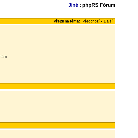
Jiné
: phpRS Fórum
Přejdi na téma:
Předchozí
•
Další
yznám