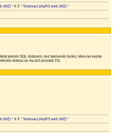
b (WZ) *
X X
* Testovací phpRS web (WZ) *
 udelat jednim SQL dotazem, nez takovouto funkci, ktera ke kazde
ednoho dotazu se mu jich provadi 15)
b (WZ) *
X X
* Testovací phpRS web (WZ) *