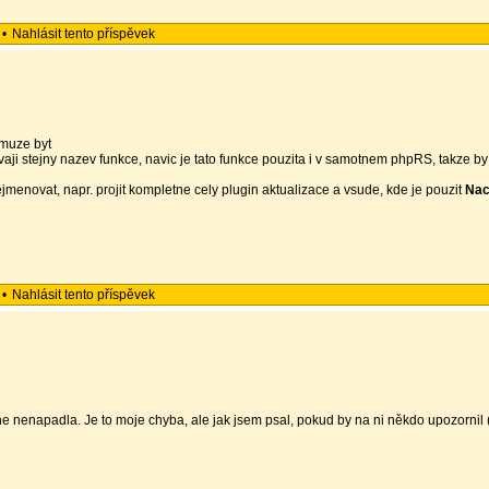
•
Nahlásit tento příspěvek
emuze byt
vaji stejny nazev funkce, navic je tato funkce pouzita i v samotnem phpRS, takze by
ejmenovat, napr. projit kompletne cely plugin aktualizace a vsude, kde je pouzit
Nac
•
Nahlásit tento příspěvek
ne nenapadla. Je to moje chyba, ale jak jsem psal, pokud by na ni někdo upozornil