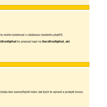
 to mohlo kolidovat i s deklaraci vlastniho phpRS
tiKonfigHod
ho prepsat napr na
NactiKonfigHod_akt
 (mejla tam samozřejmě mám, tak bych to opravil a poskytl novou