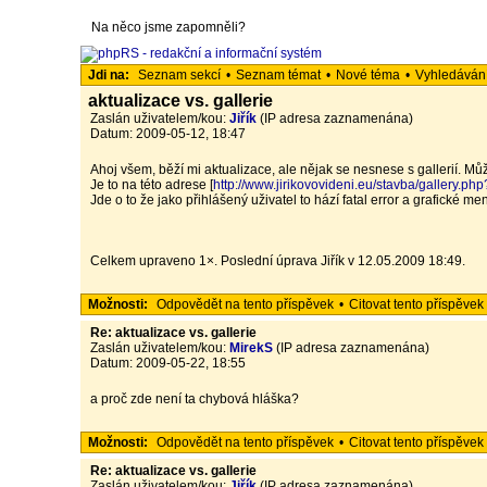
Na něco jsme zapomněli?
Jdi na:
Seznam sekcí
•
Seznam témat
•
Nové téma
•
Vyhledáván
aktualizace vs. gallerie
Zaslán uživatelem/kou:
Jiřík
(IP adresa zaznamenána)
Datum: 2009-05-12, 18:47
Ahoj všem, běží mi aktualizace, ale nějak se nesnese s gallerií. 
Je to na této adrese [
http://www.jirikovovideni.eu/stavba/gallery.ph
Jde o to že jako přihlášený uživatel to hází fatal error a grafické 
Celkem upraveno 1×. Poslední úprava Jiřík v 12.05.2009 18:49.
Možnosti:
Odpovědět na tento příspěvek
•
Citovat tento příspěvek
Re: aktualizace vs. gallerie
Zaslán uživatelem/kou:
MirekS
(IP adresa zaznamenána)
Datum: 2009-05-22, 18:55
a proč zde není ta chybová hláška?
Možnosti:
Odpovědět na tento příspěvek
•
Citovat tento příspěvek
Re: aktualizace vs. gallerie
Zaslán uživatelem/kou:
Jiřík
(IP adresa zaznamenána)