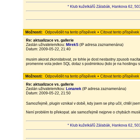
* Klub kuželkářů Zálabák, Hankova 62, 503
Možnosti:
Odpovědět na tento příspěvek
•
Citovat tento příspěvek
Re: aktualizace vs. gallerie
Zaslán uživatelem/kou:
MirekS
(IP adresa zaznamenána)
Datum: 2009-05-22, 21:40
musim akorat zkonstatovat, ze tohle je dost nestastny zpusob nacita
promenne vola jeden SQL dotaz s podminkou (kdo je na hostingu s
Možnosti:
Odpovědět na tento příspěvek
•
Citovat tento příspěvek
Re: aktualizace vs. gallerie
Zaslán uživatelem/kou:
Lonanek
(IP adresa zaznamenána)
Datum: 2009-05-22, 21:50
Samozřejmě, plugin vznikal v době, kdy jsem se php učil, chtěl jsem
Není problém to překopat. ale samozřejmě nejprve o chybách musí
* Klub kuželkářů Zálabák, Hankova 62, 503