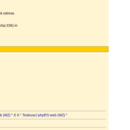
vé odrese.
php:336) in
b (WZ) *
X X
* Testovací phpRS web (WZ) *