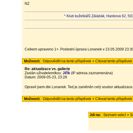
NZ
* Klub kuželkářů Zálabák, Hankova 62, 503
Celkem upraveno 1×. Poslední úprava Lonanek v 23.05.2009 23:3
Možnosti:
Odpovědět na tento příspěvek
•
Citovat tento příspěvek
Re: aktualizace vs. gallerie
Zaslán uživatelem/kou:
Jiřík
(IP adresa zaznamenána)
Datum: 2009-05-23, 23:28
Opravil jsem dle Lonanek. Ted je zaměněn celý soubor aktualizace
Možnosti:
Odpovědět na tento příspěvek
•
Citovat tento příspěvek
Jdi na:
Seznam sekcí
•
S