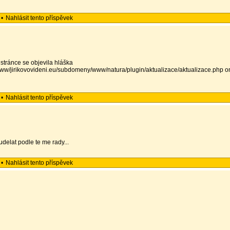
•
Nahlásit tento příspěvek
 stránce se objevila hláška
e/www/jirikovovideni.eu/subdomeny/www/natura/plugin/aktualizace/aktualizace.php o
•
Nahlásit tento příspěvek
udelat podle te me rady...
•
Nahlásit tento příspěvek