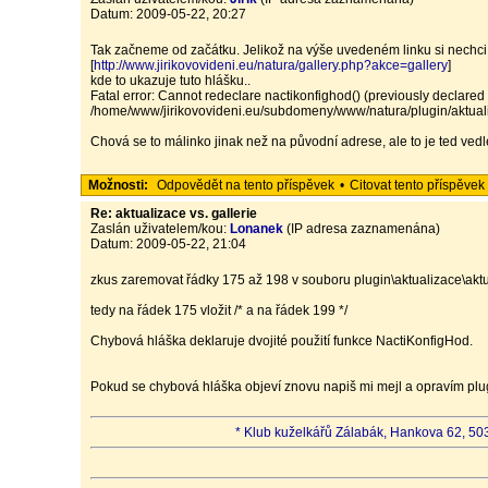
Datum: 2009-05-22, 20:27
Tak začneme od začátku. Jelikož na výše uvedeném linku si nechci 
[
http://www.jirikovovideni.eu/natura/gallery.php?akce=gallery
]
kde to ukazuje tuto hlášku..
Fatal error: Cannot redeclare nactikonfighod() (previously decla
/home/www/jirikovovideni.eu/subdomeny/www/natura/plugin/aktuali
Chová se to málinko jinak než na původní adrese, ale to je ted vedle
Možnosti:
Odpovědět na tento příspěvek
•
Citovat tento příspěvek
Re: aktualizace vs. gallerie
Zaslán uživatelem/kou:
Lonanek
(IP adresa zaznamenána)
Datum: 2009-05-22, 21:04
zkus zaremovat řádky 175 až 198 v souboru plugin\aktualizace\akt
tedy na řádek 175 vložit /* a na řádek 199 */
Chybová hláška deklaruje dvojité použití funkce NactiKonfigHod.
Pokud se chybová hláška objeví znovu napiš mi mejl a opravím plu
* Klub kuželkářů Zálabák, Hankova 62, 503