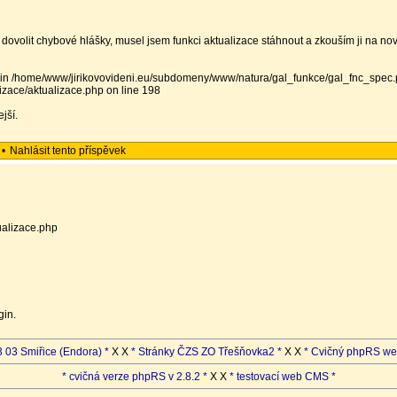
dovolit chybové hlášky, musel jsem funkci aktualizace stáhnout a zkouším ji na no
red in /home/www/jirikovovideni.eu/subdomeny/www/natura/gal_funkce/gal_fnc_spec.
zace/aktualizace.php on line 198
jší.
•
Nahlásit tento příspěvek
ualizace.php
gin.
 03 Smiřice (Endora) *
X X
* Stránky ČZS ZO Třešňovka2 *
X X
* Cvičný phpRS we
* cvičná verze phpRS v 2.8.2 *
X X
* testovací web CMS *