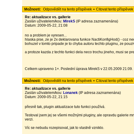
Možnosti:
Odpovědět na tento příspěvek
•
Citovat tento příspěvek
Re: aktualizace vs. gallerie
Zaslán uživatelem/kou:
MirekS
(IP adresa zaznamenána)
Datum: 2009-05-22, 21:08
no a problem je vyresen...
hlaska pise, ze je 2x deklarovana funkce NactiKonfigHod() - coz n
bohuzel v tomto pripade je to chyba autoru techto pluginu, ze pouzi
a protoze kazda z techto funkci dela neco trochu jineho, musi se pr
Celkem upraveno 1×. Poslední úprava MirekS v 22.05.2009 21:09.
Možnosti:
Odpovědět na tento příspěvek
•
Citovat tento příspěvek
Re: aktualizace vs. gallerie
Zaslán uživatelem/kou:
Lonanek
(IP adresa zaznamenána)
Datum: 2009-05-22, 21:15
přesně tak, plugin aktualizace tuto funkci používá.
Testoval jsem jej se všemi možnými pluginy, ale opravdu galerie m
verzi.
Víc se nebudu rozepisovat, jak to vlastně vzniklo.