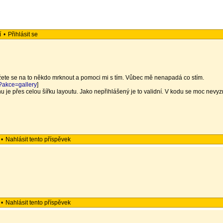
í
•
Přihlásit se
Můžete se na to někdo mrknout a pomoci mi s tím. Vůbec mě nenapadá co stím.
p?akce=gallery
]
menu je přes celou šířku layoutu. Jako nepřihlášený je to validní. V kodu se moc nev
•
Nahlásit tento příspěvek
•
Nahlásit tento příspěvek