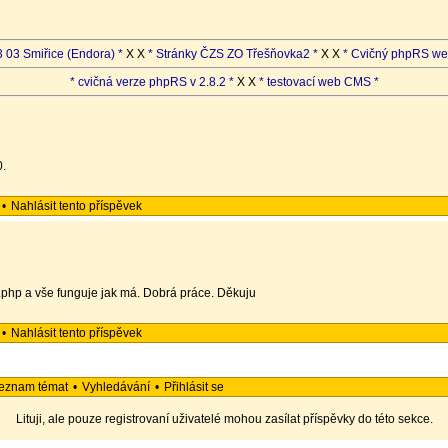
 03 Smiřice (Endora) *
X X
* Stránky ČZS ZO Třešňovka2 *
X X
* Cvičný phpRS we
* cvičná verze phpRS v 2.8.2 *
X X
* testovací web CMS *
0.
•
Nahlásit tento příspěvek
.php a vše funguje jak má. Dobrá práce. Děkuju
•
Nahlásit tento příspěvek
eznam témat
•
Vyhledávání
•
Přihlásit se
Lituji, ale pouze registrovaní uživatelé mohou zasílat příspěvky do této sekce.