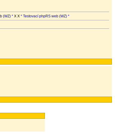
b (WZ) *
X X
* Testovací phpRS web (WZ) *