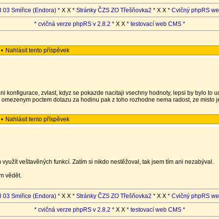
 03 Smiřice (Endora) *
X X
* Stránky ČZS ZO Třešňovka2 *
X X
* Cvičný phpRS we
* cvičná verze phpRS v 2.8.2 *
X X
* testovací web CMS *
•
Nahlásit tento příspěvek
ni konfigurace, zvlast, kdyz se pokazde nacitaji vsechny hodnoty, lepsi by bylo to
 omezenym poctem dotazu za hodinu pak z toho rozhodne nema radost, ze misto j
•
Nahlásit tento příspěvek
 využít veštavěných funkcí. Zatím si nikdo nestěžoval, tak jsem tím ani nezabýval.
m vědět.
 03 Smiřice (Endora) *
X X
* Stránky ČZS ZO Třešňovka2 *
X X
* Cvičný phpRS we
* cvičná verze phpRS v 2.8.2 *
X X
* testovací web CMS *