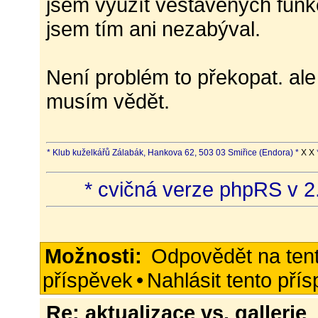
jsem využít veštavěných funkc
jsem tím ani nezabýval.
Není problém to překopat. al
musím vědět.
* Klub kuželkářů Zálabák, Hankova 62, 503 03 Smiřice (Endora) *
X X
* cvičná verze phpRS v 2.
Možnosti:
Odpovědět na ten
příspěvek
•
Nahlásit tento pří
Re: aktualizace vs. gallerie