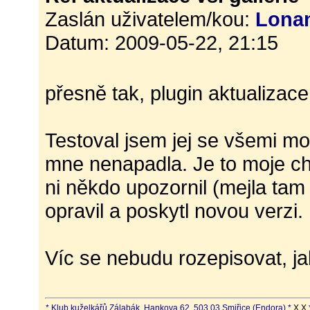
Zaslán uživatelem/kou:
Lona
Datum: 2009-05-22, 21:15
přesně tak, plugin aktualizace
Testoval jsem jej se všemi mo
mne nenapadla. Je to moje ch
ni někdo upozornil (mejla ta
opravil a poskytl novou verzi.
Víc se nebudu rozepisovat, jak
* Klub kuželkářů Zálabák, Hankova 62, 503 03 Smiřice (Endora) *
X X