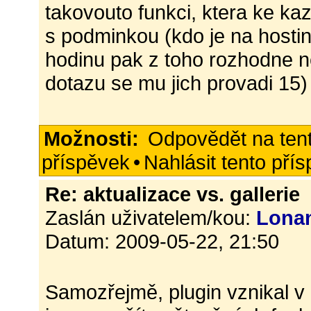
takovouto funkci, ktera ke k
s podminkou (kdo je na host
hodinu pak z toho rozhodne n
dotazu se mu jich provadi 15)
Možnosti:
Odpovědět na ten
příspěvek
•
Nahlásit tento pří
Re: aktualizace vs. gallerie
Zaslán uživatelem/kou:
Lona
Datum: 2009-05-22, 21:50
Samozřejmě, plugin vznikal v 