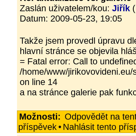
Zaslán uživatelem/kou:
Jiřík
(
Datum: 2009-05-23, 19:05
Takže jsem provedl úpravu dl
hlavní stránce se objevila hlá
= Fatal error: Call to undefine
/home/www/jirikovovideni.eu/
on line 14
a na stránce galerie pak funk
Možnosti:
Odpovědět na ten
příspěvek
•
Nahlásit tento pří