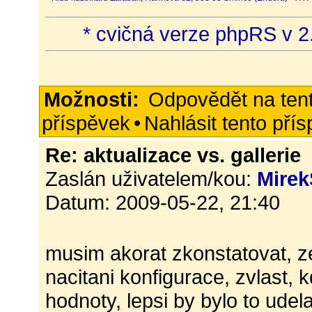
* cvičná verze phpRS v 2.
Možnosti:
Odpovědět na ten
příspěvek
•
Nahlásit tento pří
Re: aktualizace vs. gallerie
Zaslán uživatelem/kou:
Mirek
Datum: 2009-05-22, 21:40
musim akorat zkonstatovat, ze
nacitani konfigurace, zvlast,
hodnoty, lepsi by bylo to ude