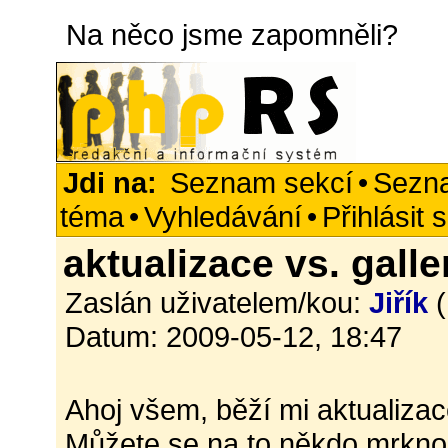
Na něco jsme zapomněli?
Jdi na:
Seznam sekcí
•
Sezn
téma
•
Vyhledávání
•
Přihlásit 
aktualizace vs. galle
Zaslán uživatelem/kou:
Jiřík
(
Datum: 2009-05-12, 18:47
Ahoj všem, běží mi aktualizace
Můžete se na to někdo mrkno