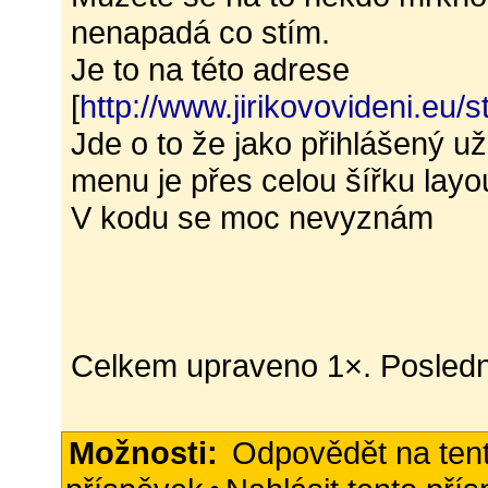
nenapadá co stím.
Je to na této adrese
[
http://www.jirikovovideni.eu/
Jde o to že jako přihlášený uži
menu je přes celou šířku layou
V kodu se moc nevyznám
Celkem upraveno 1×. Poslední
Možnosti:
Odpovědět na ten