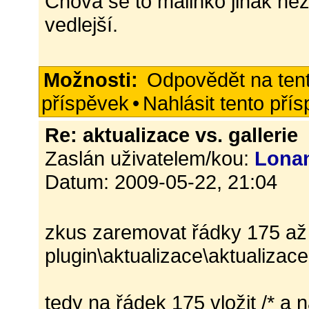
Chová se to málinko jinak než
vedlejší.
Možnosti:
Odpovědět na ten
příspěvek
•
Nahlásit tento pří
Re: aktualizace vs. gallerie
Zaslán uživatelem/kou:
Lona
Datum: 2009-05-22, 21:04
zkus zaremovat řádky 175 až
plugin\aktualizace\aktualizac
tedy na řádek 175 vložit /* a 