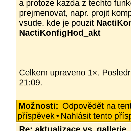
a protoze kazda z techto funk
prejmenovat, napr. projit komp
vsude, kde je pouzit
NactiKo
NactiKonfigHod_akt
Celkem upraveno 1×. Posledn
21:09.
Možnosti:
Odpovědět na ten
příspěvek
•
Nahlásit tento pří
Re: aktualizace vs. gallerie