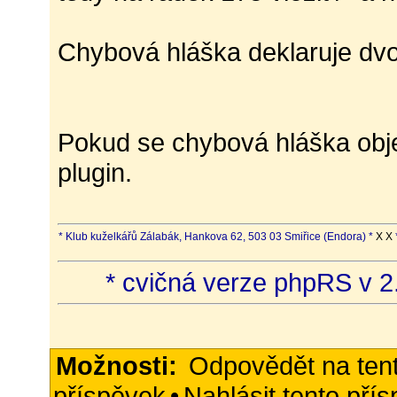
Chybová hláška deklaruje dvoj
Pokud se chybová hláška obje
plugin.
* Klub kuželkářů Zálabák, Hankova 62, 503 03 Smiřice (Endora) *
X X
* cvičná verze phpRS v 2.
Možnosti:
Odpovědět na ten
příspěvek
•
Nahlásit tento pří