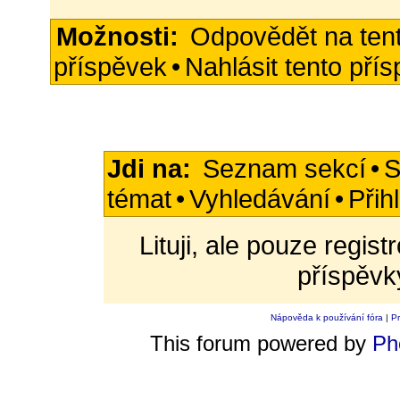
Možnosti:
Odpovědět na ten
příspěvek
•
Nahlásit tento pří
Jdi na:
Seznam sekcí
•
S
témat
•
Vyhledávání
•
Přih
Lituji, ale pouze regis
příspěvk
Nápověda k používání fóra
|
Pr
This forum powered by
Ph