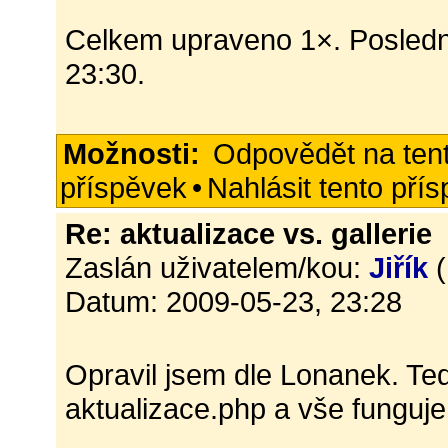
Celkem upraveno 1×. Posledn
23:30.
Možnosti:
Odpovědět na ten
příspěvek
•
Nahlásit tento pří
Re: aktualizace vs. gallerie
Zaslán uživatelem/kou:
Jiřík
(
Datum: 2009-05-23, 23:28
Opravil jsem dle Lonanek. Te
aktualizace.php a vše funguj