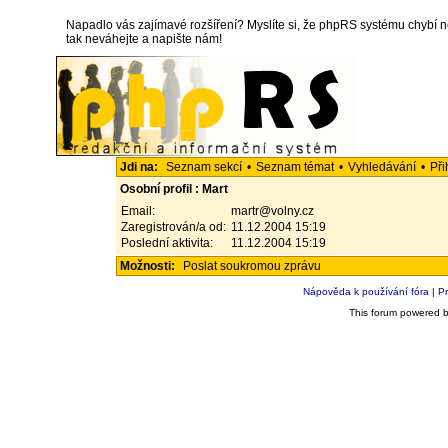
Napadlo vás zajímavé rozšíření? Myslíte si, že phpRS systému chybí 
tak neváhejte a napište nám!
Jdi na:
Seznam sekcí
•
Seznam témat
•
Vyhledávání
•
Při
Osobní profil : Mart
Email:
martr@volny.cz
Zaregistrován/a od:
11.12.2004 15:19
Poslední aktivita:
11.12.2004 15:19
Možnosti:
Poslat soukromou zprávu
Nápověda k používání fóra
|
Pr
This forum powered 