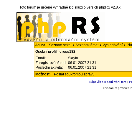
Toto fórum je určené výhradně k diskuzi o verzích phpRS v2.8.x.
Jdi na:
Seznam sekcí
•
Seznam témat
•
Vyhledávání
•
Při
Osobní profil : cross182
Email:
Skryto
Zaregistrován/a od:
06.01.2007 21:31
Poslední aktivita:
06.01.2007 21:31
Možnosti:
Poslat soukromou zprávu
Nápověda k používání fóra
|
Pr
This forum powered 