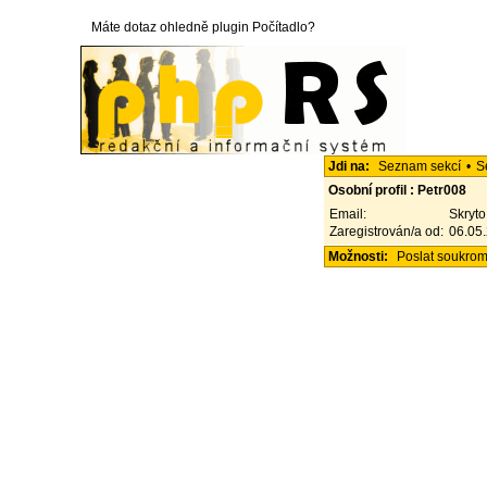
Máte dotaz ohledně plugin Počítadlo?
Jdi na:
Seznam sekcí
•
S
Osobní profil : Petr008
Email:
Skryto
Zaregistrován/a od:
06.05
Možnosti:
Poslat soukro