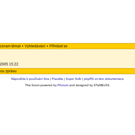
eznam témat
•
Vyhledávání
•
Přihlásit se
.2005 15:22
mou zprávu
Nápověda k používání fóra
|
Pravidla
|
Super Svět
|
phpRS on-line dokumentace
This forum powered by
Phorum
and designed by STaNBoSS.