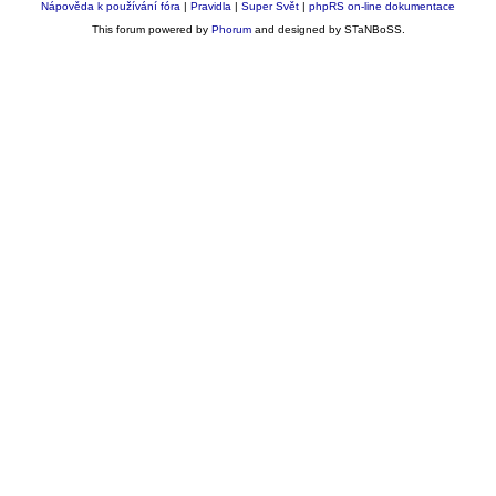
Nápověda k používání fóra
|
Pravidla
|
Super Svět
|
phpRS on-line dokumentace
This forum powered by
Phorum
and designed by STaNBoSS.