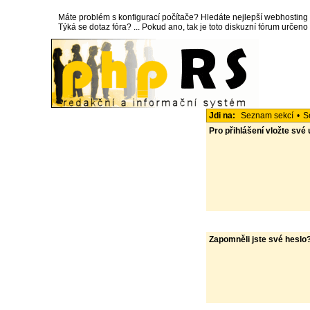
Máte problém s konfigurací počítače? Hledáte nejlepší webhosting
Týká se dotaz fóra? ... Pokud ano, tak je toto diskuzní fórum určen
Jdi na:
Seznam sekcí
•
S
Pro přihlášení vložte své
Zapomněli jste své heslo