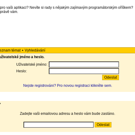
 pro vaši aplikaci? Nevíte si rady s nějakým zajímavým programátorským oříškem?
o právě vám.
eznam témat
•
Vyhledávání
 uživatelské jméno a heslo.
Uživatelské jméno:
Heslo:
Nejste registrováni? Pro novou registraci klikněte sem.
?
Zadejte vaši emailovou adresu a heslo vám bude zasláno.