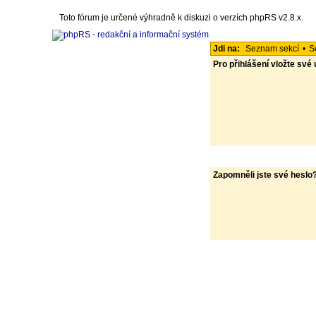
Toto fórum je určené výhradně k diskuzi o verzích phpRS v2.8.x.
Jdi na:
Seznam sekcí
•
S
Pro přihlášení vložte své
Zapomněli jste své heslo