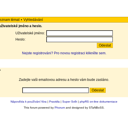
eznam témat
•
Vyhledávání
 uživatelské jméno a heslo.
Uživatelské jméno:
Heslo:
Nejste registrováni? Pro novou registraci klikněte sem.
?
Zadejte vaši emailovou adresu a heslo vám bude zasláno.
Nápověda k používání fóra
|
Pravidla
|
Super Svět
|
phpRS on-line dokumentace
This forum powered by
Phorum
and designed by STaNBoSS.