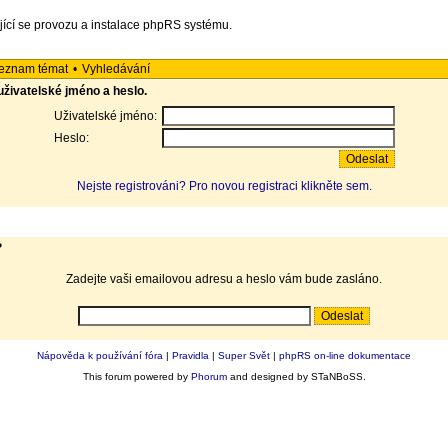
jící se provozu a instalace phpRS systému.
eznam témat
•
Vyhledávání
 uživatelské jméno a heslo.
Uživatelské jméno:
Heslo:
Nejste registrováni? Pro novou registraci klikněte sem.
?
Zadejte vaši emailovou adresu a heslo vám bude zasláno.
Nápověda k používání fóra
|
Pravidla
|
Super Svět
|
phpRS on-line dokumentace
This forum powered by
Phorum
and designed by STaNBoSS.