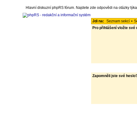
Hlavní diskuzní phpRS fórum. Najdete zde odpovědi na otázky týka
Jdi na:
Seznam sekcí
•
S
Pro přihlášení vložte své
Zapomněli jste své heslo