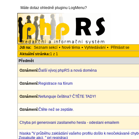
Máte dotaz ohledně pluginu LogMenu?
Jdi na:
Seznam sekcí
•
Nové téma
•
Vyhledávání
•
Přihlásit se
Aktuální stránka:
1 z 1
Předmět
Oznámení:
Ďalší vývoj phpRS a nová doména
Oznámení:
Registrace na fórum
Oznámení:
Nefunguje čeština? ČTĚTE TADY!
Oznámení:
Čtěte než se zeptáte.
Chyba pri generovani zasilaneho hesla - odeslani emailem
hlaska "V průběhu zakládání vašeho profilu došlo k neočekávané chyb
Zopakujte akci. " pri registraci