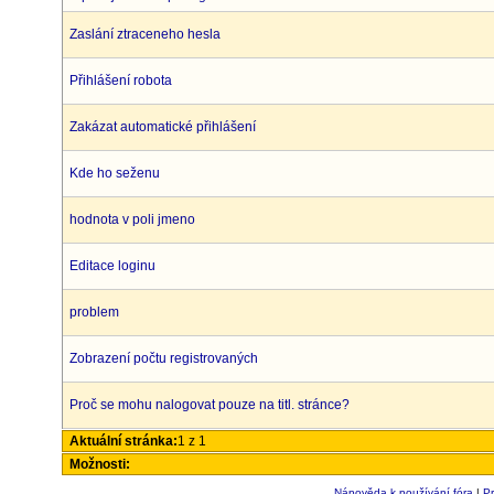
Zaslání ztraceneho hesla
Přihlášení robota
Zakázat automatické přihlášení
Kde ho seženu
hodnota v poli jmeno
Editace loginu
problem
Zobrazení počtu registrovaných
Proč se mohu nalogovat pouze na titl. stránce?
Aktuální stránka:
1 z 1
Možnosti:
Nápověda k používání fóra
|
Pr