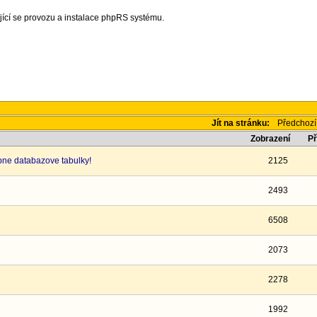
jící se provozu a instalace phpRS systému.
Jít na stránku:
Předchozí
Zobrazení
P
bne databazove tabulky!
2125
2493
6508
2073
2278
1992