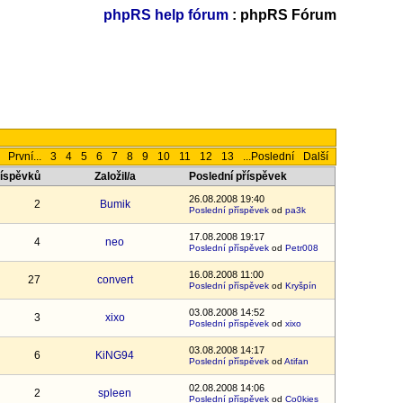
phpRS help fórum
: phpRS Fórum
První...
3
4
5
6
7
8
9
10
11
12
13
...Poslední
Další
říspěvků
Založil/a
Poslední příspěvek
26.08.2008 19:40
2
Bumik
Poslední příspěvek
od
pa3k
17.08.2008 19:17
4
neo
Poslední příspěvek
od
Petr008
16.08.2008 11:00
27
convert
Poslední příspěvek
od
Kryšpín
03.08.2008 14:52
3
xixo
Poslední příspěvek
od
xixo
03.08.2008 14:17
6
KiNG94
Poslední příspěvek
od
Atifan
02.08.2008 14:06
2
spleen
Poslední příspěvek
od
Co0kies