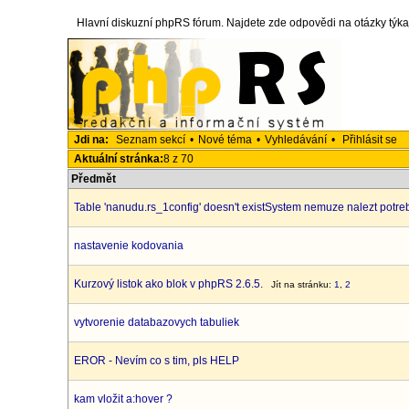
Hlavní diskuzní phpRS fórum. Najdete zde odpovědi na otázky týka
Jdi na:
Seznam sekcí
•
Nové téma
•
Vyhledávání
•
Přihlásit se
Aktuální stránka:
8 z 70
Předmět
Table 'nanudu.rs_1config' doesn't existSystem nemuze nalezt potre
nastavenie kodovania
Kurzový listok ako blok v phpRS 2.6.5.
Jít na stránku:
1
,
2
vytvorenie databazovych tabuliek
EROR - Nevím co s tim, pls HELP
kam vložit a:hover ?